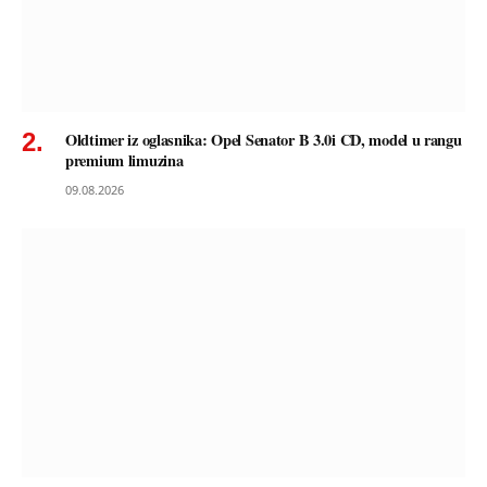
Oldtimer iz oglasnika: Opel Senator B 3.0i CD, model u rangu
premium limuzina
09.08.2026