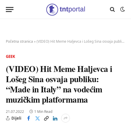
Početna stranica
»
(VIDEO) Hit Meme Haljevca i Lošeg Sina osvaja publiku: “Made in Italy” na vodećim muzičkim platformama
GEEK
(VIDEO) Hit Meme Haljevca i
Lošeg Sina osvaja publiku:
“Made in Italy” na vodećim
muzičkim platformama
21.07.2022
1 Min Read
Dijeli