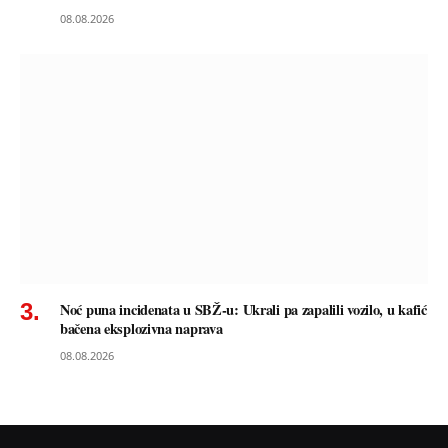
08.08.2026
Noć puna incidenata u SBŽ-u: Ukrali pa zapalili vozilo, u kafić
bačena eksplozivna naprava
08.08.2026