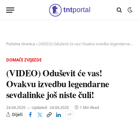
Početna stranica
»
(VIDEO) Oduševit će vas! Ovakvu izvedbu legendarne sevdalinke još niste čuli!
DOMAĆE ZVIJEZDE
(VIDEO) Oduševit će vas!
Ovakvu izvedbu legendarne
sevdalinke još niste čuli!
24.04.2020
Updated:
24.04.2020
1 Min Read
Dijeli