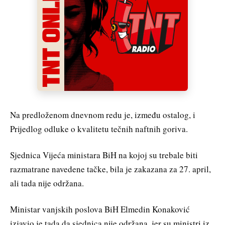
Na predloženom dnevnom redu je, između ostalog, i
Prijedlog odluke o kvalitetu tečnih naftnih goriva.
Sjednica Vijeća ministara BiH na kojoj su trebale biti
razmatrane navedene tačke, bila je zakazana za 27. april,
ali tada nije održana.
Ministar vanjskih poslova BiH Elmedin Konaković
izjavio je tada da sjednica nije održana, jer su ministri iz