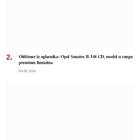
Oldtimer iz oglasnika: Opel Senator B 3.0i CD, model u rangu
premium limuzina
09.08.2026