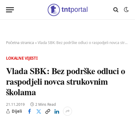
Početna stranica
»
Vlada SBK: Bez podrške odluci o raspodjeli novca strukovnim školama
LOKALNE VIJESTI
Vlada SBK: Bez podrške odluci o
raspodjeli novca strukovnim
školama
21.11.2019
2 Mins Read
Dijeli