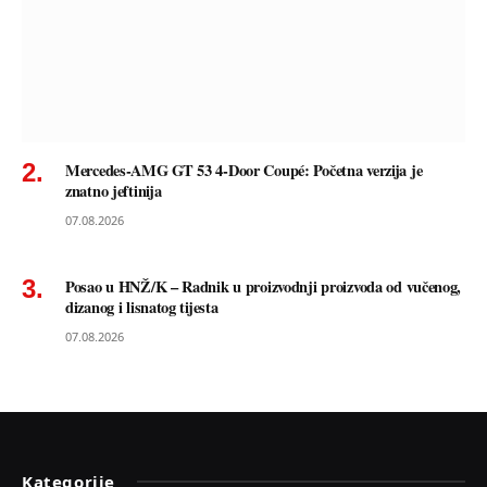
Mercedes-AMG GT 53 4-Door Coupé: Početna verzija je
znatno jeftinija
07.08.2026
Posao u HNŽ/K – Radnik u proizvodnji proizvoda od vučenog,
dizanog i lisnatog tijesta
07.08.2026
Kategorije