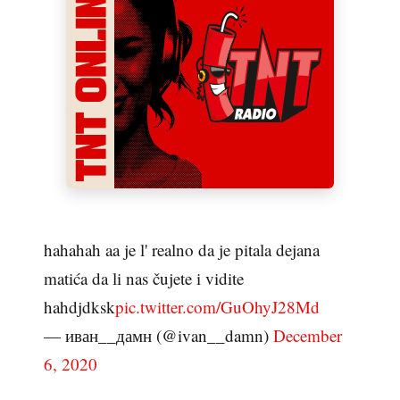
hahahah aa je l' realno da je pitala dejana
matića da li nas čujete i vidite
hahdjdksk
pic.twitter.com/GuOhyJ28Md
— иван__дамн (@ivan__damn)
December
6, 2020