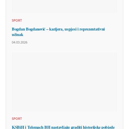
SPORT
Bogdan Bogdanović – karijera, uspjesi i reprezentativni
učinak
04.03.2026
SPORT
KSBiH i Telemach BH nastavljaju graditi historijske pobjede