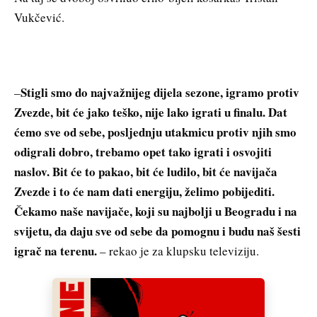
Vukčević.
Stigli smo do najvažnijeg dijela sezone, igramo protiv
–
Zvezde, bit će jako teško, nije lako igrati u finalu. Dat
ćemo sve od sebe, posljednju utakmicu protiv njih smo
odigrali dobro, trebamo opet tako igrati i osvojiti
naslov. Bit će to pakao, bit će ludilo, bit će navijača
Zvezde i to će nam dati energiju, želimo pobijediti.
Čekamo naše navijače, koji su najbolji u Beogradu i na
svijetu, da daju sve od sebe da pomognu i budu naš šesti
igrač na terenu.
– rekao je za klupsku televiziju.