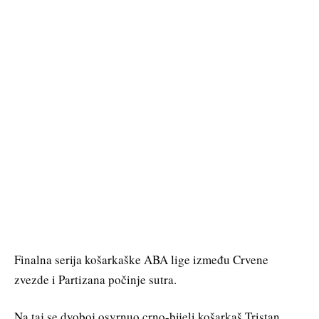
Finalna serija košarkaške ABA lige između Crvene
zvezde i Partizana počinje sutra.
Na taj se dvoboj osvrnuo crno-bijeli košarkaš Tristan