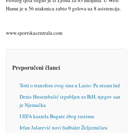
Prošlog ljeta stigao je iz Lyona za 43 milijuna. U West
Hamu je u 56 utakmica zabio 9 golova uz 8 asistencija.
www.sportskacentrala.com
Preporučeni članci
Totti o transferu svog sina u Lazio: Pa nisam lud
Denis Huseinbašić izgubljen za BiH, njegov san
je Njemačka
UEFA kaznila Bugare zbog rasizma
Irfan Jašarević novi fudbaler Željezničara