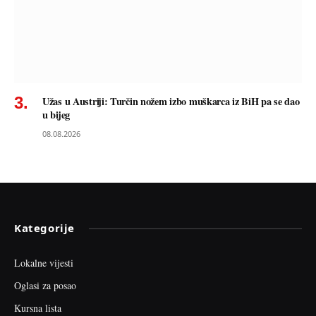
Užas u Austriji: Turčin nožem izbo muškarca iz BiH pa se dao
u bijeg
08.08.2026
Kategorije
Lokalne vijesti
Oglasi za posao
Kursna lista