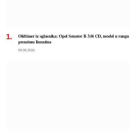
Oldtimer iz oglasnika: Opel Senator B 3.0i CD, model u rangu
premium limuzina
09.08.2026