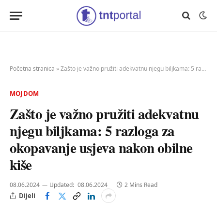
Početna stranica
»
Zašto je važno pružiti adekvatnu njegu biljkama: 5 razloga za okopavanje usjeva nakon obilne kiše
MOJ DOM
Zašto je važno pružiti adekvatnu
njegu biljkama: 5 razloga za
okopavanje usjeva nakon obilne
kiše
08.06.2024
Updated:
08.06.2024
2 Mins Read
Dijeli