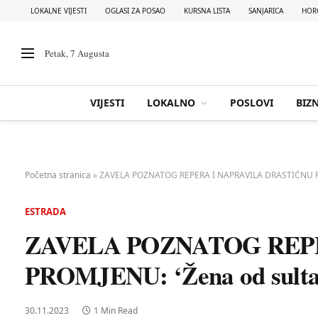
LOKALNE VIJESTI
OGLASI ZA POSAO
KURSNA LISTA
SANJARICA
HOR
Petak, 7 Augusta
VIJESTI
LOKALNO
POSLOVI
BIZN
Početna stranica
»
ZAVELA POZNATOG REPERA I NAPRAVILA DRASTIČNU PROM
ESTRADA
ZAVELA POZNATOG REP
PROMJENU: ‘Žena od sultana
30.11.2023
1 Min Read