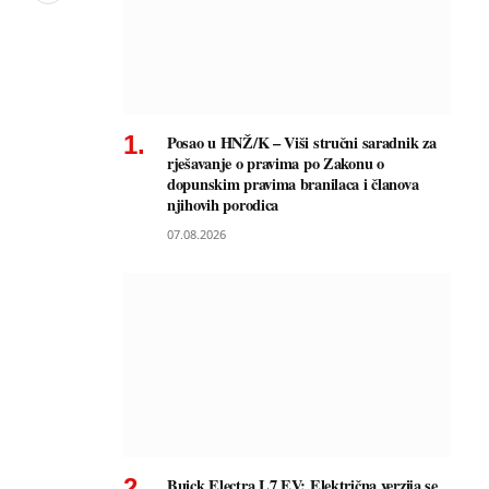
Posao u HNŽ/K – Viši stručni saradnik za
rješavanje o pravima po Zakonu o
dopunskim pravima branilaca i članova
njihovih porodica
07.08.2026
Buick Electra L7 EV: Električna verzija se