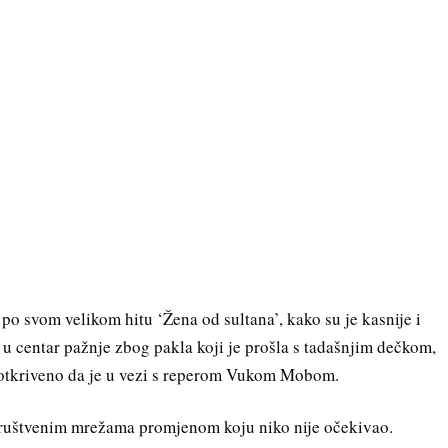
 po svom velikom hitu ‘Žena od sultana’, kako su je kasnije i
e u centar pažnje zbog pakla koji je prošla s tadašnjim dečkom,
je otkriveno da je u vezi s reperom Vukom Mobom.
a društvenim mrežama promjenom koju niko nije očekivao.