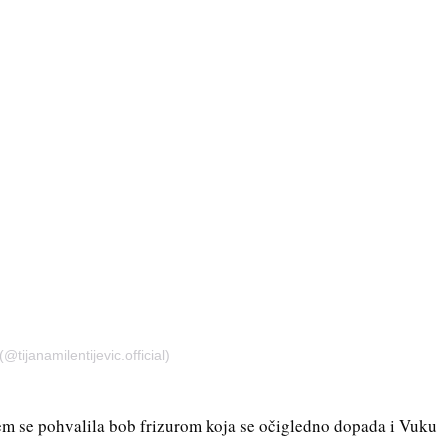
@tijanamilentijevic.official)
ojem se pohvalila bob frizurom koja se očigledno dopada i Vuku