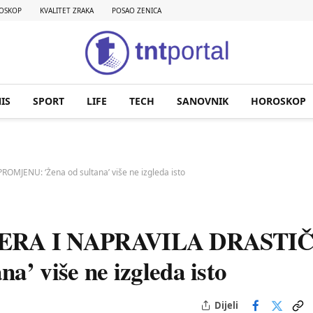
OSKOP
KVALITET ZRAKA
POSAO ZENICA
IS
SPORT
LIFE
TECH
SANOVNIK
HOROSKOP
JENU: ‘Žena od sultana’ više ne izgleda isto
ERA I NAPRAVILA DRASTI
’ više ne izgleda isto
Dijeli