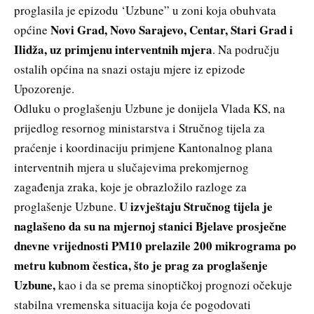
proglasila je epizodu ‘Uzbune” u zoni koja obuhvata
Novi Grad, Novo Sarajevo, Centar, Stari Grad i
općine
Ilidža, uz primjenu interventnih mjera
. Na području
ostalih općina na snazi ostaju mjere iz epizode
Upozorenje.
Odluku o proglašenju Uzbune je donijela Vlada KS, na
prijedlog resornog ministarstva i Stručnog tijela za
praćenje i koordinaciju primjene Kantonalnog plana
interventnih mjera u slučajevima prekomjernog
zagađenja zraka, koje je obrazložilo razloge za
U izvještaju Stručnog tijela je
proglašenje Uzbune.
naglašeno da su na mjernoj stanici Bjelave prosječne
dnevne vrijednosti PM10 prelazile 200 mikrograma po
metru kubnom čestica, što je prag za proglašenje
Uzbune,
kao i da se prema sinoptičkoj prognozi očekuje
stabilna vremenska situacija koja će pogodovati