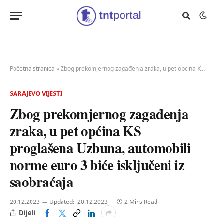
Početna stranica
»
Zbog prekomjernog zagađenja zraka, u pet općina KS proglašena Uzbuna, automobili norme euro 3 biće isključeni iz saobraćaja
SARAJEVO VIJESTI
Zbog prekomjernog zagađenja
zraka, u pet općina KS
proglašena Uzbuna, automobili
norme euro 3 biće isključeni iz
saobraćaja
20.12.2023
Updated:
20.12.2023
2 Mins Read
Dijeli