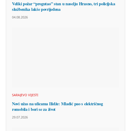
Veliki požar “progutao” stan u naselju Hrasno, tri policijska
službenika lakše povrijeđena
04.08.2026
SARAJEVO VIJESTI
Novi užas na ulicama Ilidže: Mladić pao s električnog
romobila i bori se za život
29.07.2026