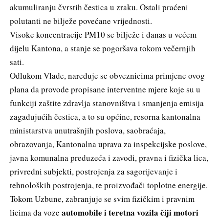
akumuliranju čvrstih čestica u zraku. Ostali praćeni
polutanti ne bilježe povećane vrijednosti.
Visoke koncentracije PM10 se bilježe i danas u većem
dijelu Kantona, a stanje se pogoršava tokom večernjih
sati.
Odlukom Vlade, naređuje se obveznicima primjene ovog
plana da provode propisane interventne mjere koje su u
funkciji zaštite zdravlja stanovništva i smanjenja emisija
zagađujućih čestica, a to su općine, resorna kantonalna
ministarstva unutrašnjih poslova, saobraćaja,
obrazovanja, Kantonalna uprava za inspekcijske poslove,
javna komunalna preduzeća i zavodi, pravna i fizička lica,
privredni subjekti, postrojenja za sagorijevanje i
tehnoloških postrojenja, te proizvođači toplotne energije.
Tokom Uzbune, zabranjuje se svim fizičkim i pravnim
automobile i teretna vozila čiji motori
licima da voze