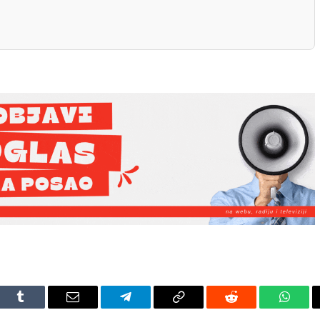
dIn
Tumblr
Email
Telegram
Copy
Reddit
Whats