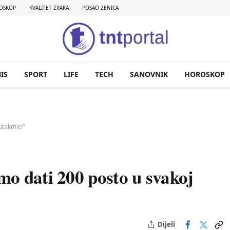
OSKOP
KVALITET ZRAKA
POSAO ZENICA
IS
SPORT
LIFE
TECH
SANOVNIK
HOROSKOP
utakmici”
o dati 200 posto u svakoj
Dijeli