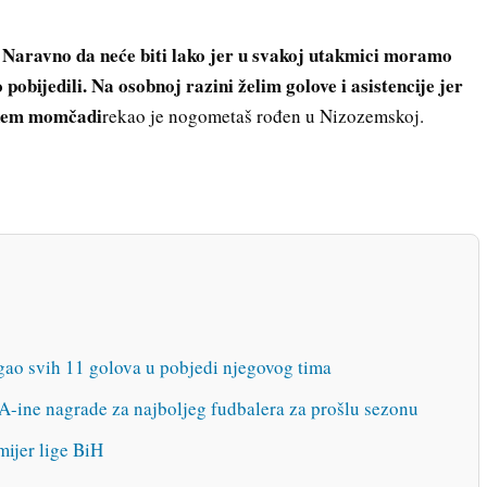
j. Naravno da neće biti lako jer u svakoj utakmici moramo
obijedili. Na osobnoj razini želim golove i asistencije jer
ognem momčadi
rekao je nogometaš rođen u Nizozemskoj.
 svih 11 golova u pobjedi njegovog tima
-ine nagrade za najboljeg fudbalera za prošlu sezonu
ijer lige BiH