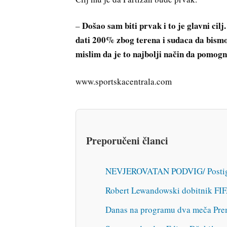
Došao sam biti prvak i to je glavni cil
–
dati 200% zbog terena i sudaca da bismo p
mislim da je to najbolji način da pom
www.sportskacentrala.com
Preporučeni članci
NEVJEROVATAN PODVIG/ Postigao
Robert Lewandowski dobitnik FIFA
Danas na programu dva meča Prem