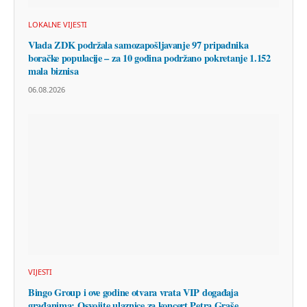
LOKALNE VIJESTI
Vlada ZDK podržala samozapošljavanje 97 pripadnika
boračke populacije – za 10 godina podržano pokretanje 1.152
mala biznisa
06.08.2026
VIJESTI
Bingo Group i ove godine otvara vrata VIP događaja
građanima: Osvojite ulaznice za koncert Petra Graše