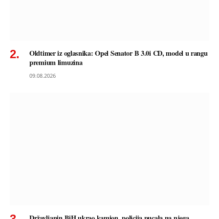
Oldtimer iz oglasnika: Opel Senator B 3.0i CD, model u rangu
premium limuzina
09.08.2026
Državljanin BiH ukrao kamion, policija pucala na njega