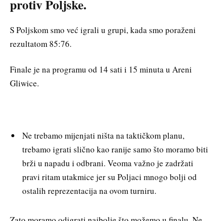
protiv Poljske.
S Poljskom smo već igrali u grupi, kada smo poraženi
rezultatom 85:76.
Finale je na programu od 14 sati i 15 minuta u Areni
Gliwice.
Ne trebamo mijenjati ništa na taktičkom planu,
trebamo igrati slično kao ranije samo što moramo biti
brži u napadu i odbrani. Veoma važno je zadržati
pravi ritam utakmice jer su Poljaci mnogo bolji od
ostalih reprezentacija na ovom turniru.
Zato moramo odigrati najbolje što možemo u finalu. Ne