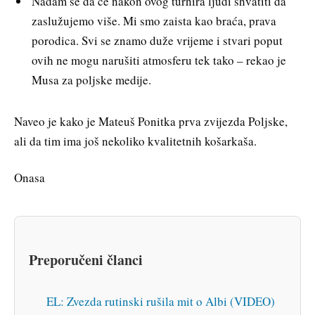
Nadam se da će nakon ovog turnira ljudi shvatiti da
zaslužujemo više. Mi smo zaista kao braća, prava
porodica. Svi se znamo duže vrijeme i stvari poput
ovih ne mogu narušiti atmosferu tek tako – rekao je
Musa za poljske medije.
Naveo je kako je Mateuš Ponitka prva zvijezda Poljske,
ali da tim ima još nekoliko kvalitetnih košarkaša.
Onasa
Preporučeni članci
EL: Zvezda rutinski rušila mit o Albi (VIDEO)