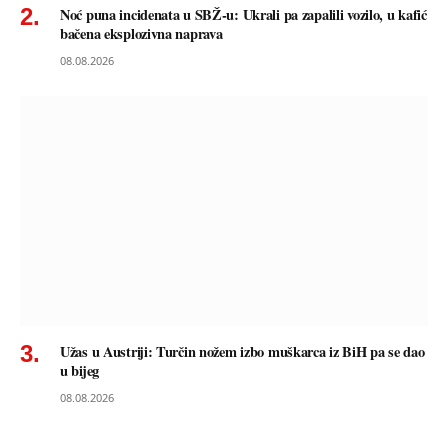
Noć puna incidenata u SBŽ-u: Ukrali pa zapalili vozilo, u kafić
bačena eksplozivna naprava
08.08.2026
Užas u Austriji: Turčin nožem izbo muškarca iz BiH pa se dao
u bijeg
08.08.2026