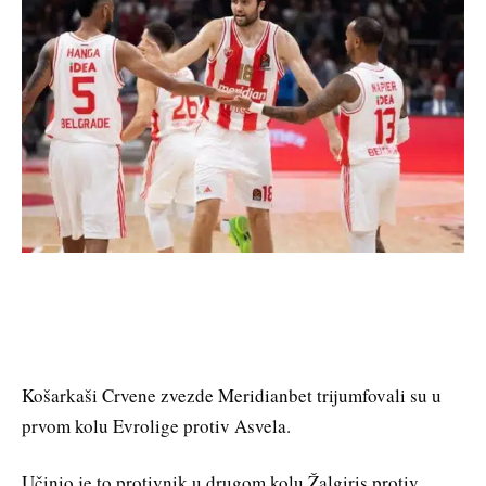
Košarkaši Crvene zvezde Meridianbet trijumfovali su u
prvom kolu Evrolige protiv Asvela.
Učinio je to protivnik u drugom kolu Žalgiris protiv