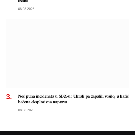
osoba
08.08.2026
Noć puna incidenata u SBŽ-u: Ukrali pa zapalili vozilo, u kafić
bačena eksplozivna naprava
08.08.2026