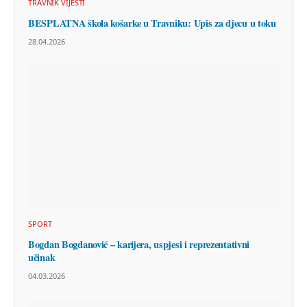
TRAVNIK VIJESTI
BESPLATNA škola košarke u Travniku: Upis za djecu u toku
28.04.2026
SPORT
Bogdan Bogdanović – karijera, uspjesi i reprezentativni
učinak
04.03.2026