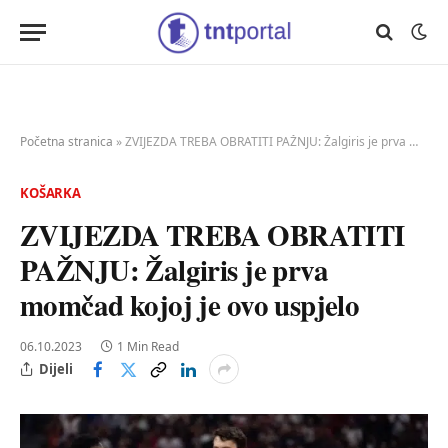
Početna stranica
»
ZVIJEZDA TREBA OBRATITI PAŽNJU: Žalgiris je prva momčad kojoj je ovo uspjelo
KOŠARKA
ZVIJEZDA TREBA OBRATITI
PAŽNJU: Žalgiris je prva
momčad kojoj je ovo uspjelo
06.10.2023
1 Min Read
Dijeli