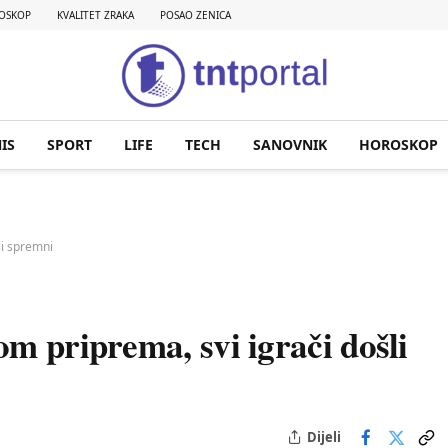
OSKOP
KVALITET ZRAKA
POSAO ZENICA
IS
SPORT
LIFE
TECH
SANOVNIK
HOROSKOP
li spremni
m priprema, svi igrači došli
Dijeli