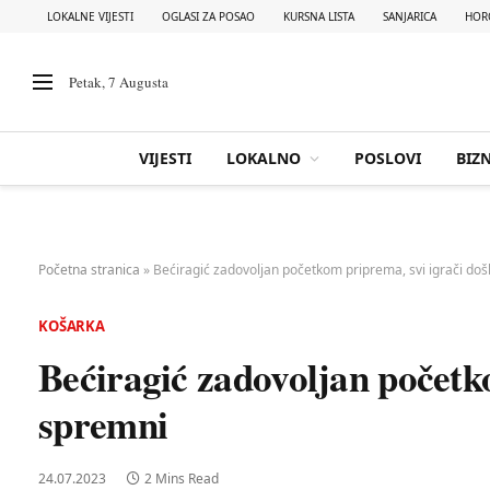
LOKALNE VIJESTI
OGLASI ZA POSAO
KURSNA LISTA
SANJARICA
HOR
Petak, 7 Augusta
VIJESTI
LOKALNO
POSLOVI
BIZN
Početna stranica
»
Bećiragić zadovoljan početkom priprema, svi igrači doš
KOŠARKA
Bećiragić zadovoljan početko
spremni
24.07.2023
2 Mins Read