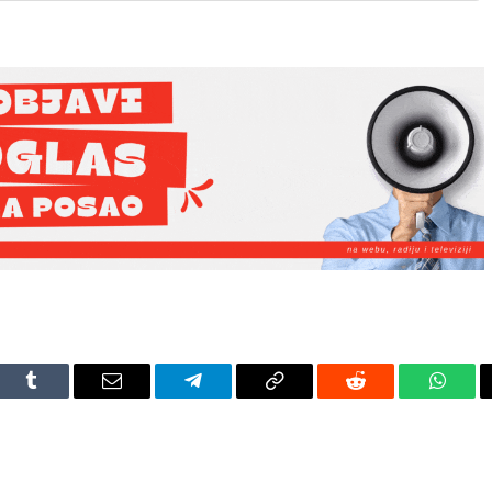
dIn
Tumblr
Email
Telegram
Copy
Reddit
Whats
Link