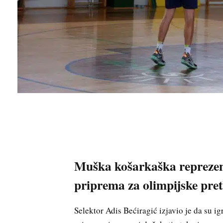
Muška košarkaška reprezent
priprema za olimpijske pretk
Selektor Adis Bećiragić izjavio je da su ig