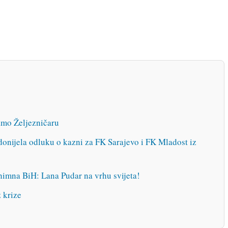
amo Željezničaru
donijela odluku o kazni za FK Sarajevo i FK Mladost iz
i himna BiH: Lana Pudar na vrhu svijeta!
z krize