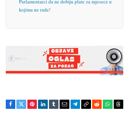
Parlamentarci da ne dobiju plate za mjesece u
kojima ne rade!
Facebook
Twitter
Pinterest
LinkedIn
Tumblr
Email
Telegram
Copy
Reddit
WhatsAp
Thre
Link