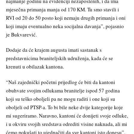
najmanje godinu na evidenciji nezaposlenih, i da ima
mjesečna primanja manja od 170 KM. Tu smo stavili i
RVI od 20 do 50 posto koji nemaju drugih primanja i oni
koji imaju eventualno neka socijalna davanja”, pojasnio
je Bukvarević.
Dodaje da će krajem augusta imati sastanak s
predstavnicima braniteljskih udruženja, kada će se
krenuti u obilazak kantona.
“Naš zajednički početni prijedlog će biti da kantoni
obuhvate svojim odlukama branitelje ispod 57 godina
koji su teško oboljeli pa ne mogu raditi i one koji su
oboljeli od PTSP-a. To bi bile neke dvije kategorije koje
mi sugeriramo. Naravno, kantoni će donijeti svoje odluke,
i u okviru svojih sredstava odrediti visine naknada, ali mi
ćemo pokušati to ujednačiti da sve kantoni isto donesu”,