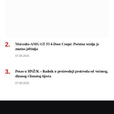
Mercedes-AMG GT 53 4-Door Coupé: Početna verzija je
znatno jeftinija
07.08.2026
Posao u HNŽ/K – Radnik u proizvodnji proizvoda od vučenog,
dizanog i lisnatog tijesta
07.08.2026