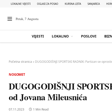
LOKALNE VIJESTI
OGLASI ZA POSAO
KURSNA LISTA
SANJARICA
HOR
Petak, 7 Augusta
VIJESTI
LOKALNO
POSLOVI
BIZN
Početna stranica
»
DUGOGODIŠNJI SPORTSKI RADNIK: Partizan se oprostio
NOGOMET
DUGOGODIŠNJI SPORTSKI R
od Jovana Mileusnića
07.11.2023
1 Min Read