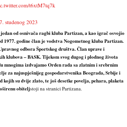
ic.twitter.com/t6xtM7tq7k
7. studenog 2023
je jedan od osnivača ragbi kluba Partizan, a kao igrač osvojio
Od 1977. godine član je vodstva Nogometnog kluba Partizan.
 Upravnog odbora Športskog društva. Član uprave i
skih klubova – BASK. Tijekom svog dugog i plodnog života
eđu mnogima izdvajamo Orden rada sa zlatnim i srebrnim
lje za najuspješnijeg gospodarstvenika Beograda, Srbije i
 kojih su dvije zlato, te još desetke povelja, pehara, plaketa
roširenu obitelj
stoji na stranici Partizana.