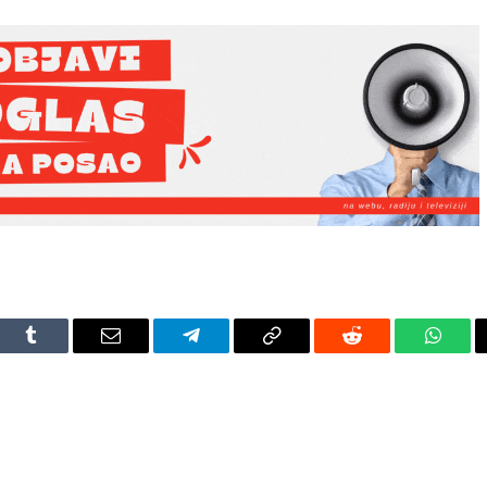
dIn
Tumblr
Email
Telegram
Copy
Reddit
Whats
Link