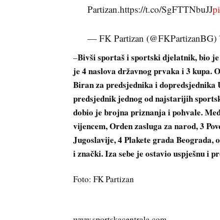
Partizan.https://t.co/SgFTTNbuJJ
p
— FK Partizan (@FKPartizanBG)
Bivši sportaš i sportski djelatnik, bio 
–
je 4 naslova državnog prvaka i 3 kupa. 
Biran za predsjednika i dopredsjednika
predsjednik jednog od najstarijih sport
dobio je brojna priznanja i pohvale. M
vijencem, Orden zasluga za narod, 3 Pove
Jugoslavije, 4 Plakete grada Beograda, od
i znački. Iza sebe je ostavio uspješnu i p
Foto: FK Partizan
www.sportskacentrala.com