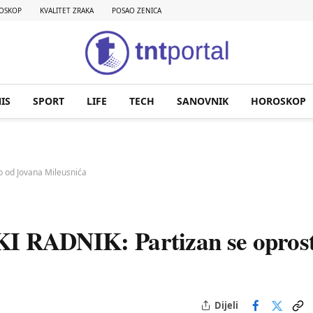
OSKOP
KVALITET ZRAKA
POSAO ZENICA
IS
SPORT
LIFE
TECH
SANOVNIK
HOROSKOP
 od Jovana Mileusnića
ADNIK: Partizan se oprost
Dijeli