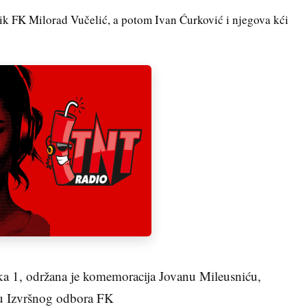
ik FK Milorad Vučelić, a potom Ivan Ćurković i njegova kći
a 1, održana je komemoracija Jovanu Mileusniću,
u Izvršnog odbora FK