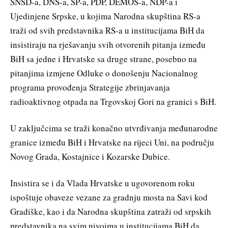
SNSD-a, DNS-a, SP-a, PDP, DEMOS-a, NDP-a i
Ujedinjene Srpske, u kojima Narodna skupština RS-a
traži od svih predstavnika RS-a u institucijama BiH da
insistiraju na rješavanju svih otvorenih pitanja između
BiH sa jedne i Hrvatske sa druge strane, posebno na
pitanjima izmjene Odluke o donošenju Nacionalnog
programa provođenja Strategije zbrinjavanja
radioaktivnog otpada na Trgovskoj Gori na granici s BiH.
U zaključcima se traži konačno utvrđivanja međunarodne
granice između BiH i Hrvatske na rijeci Uni, na području
Novog Grada, Kostajnice i Kozarske Dubice.
Insistira se i da Vlada Hrvatske u ugovorenom roku
ispoštuje obaveze vezane za gradnju mosta na Savi kod
Gradiške, kao i da Narodna skupština zatraži od srpskih
predstavnika na svim nivoima u institucijama BiH da