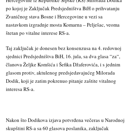
Hercegovine iz Republike Srpske (RS) Milorada Dodika
po kojoj je Zaključak Predsjedništva BiH o prihvatanju
Zvaničnog stava Bosne i Hercegovine u vezi sa
nastavkom izgradnje mosta Komarna – Pelješac, veoma
štetan po vitalne interese RS-a.
Taj zaključak je donesen bez konsenzusa na 4. redovnoj
sjednici Predsjedništva BiH, 16. jula, sa dva glasa “za“,
članova Željke Komšića i Šefika Džaferovića, i s jednim
glasom protiv, aktulenog predsjedavajućeg Milorada
Dodik, koji je zatim pokrenuo pitanje zaštite vitalnog
interesa RS-a.
Nakon što Dodikova izjava potvrđena večeras u Narodnoj
skupštini RS-a sa 60 glasova poslanika, zaključak