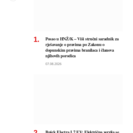
Posao u HNŽ/K – Viši stručni saradnik za
rješavanje o pravima po Zakonu o
dopunskim pravima branilaca i članova
njihovih porodica
07.08.2026
Buick Electra L7 EV: Električna verzija se