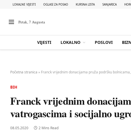
LOKALNE VIJESTI
OGLASI ZA POSAO
KURSNA LISTA
SANJARICA
HOR
Petak, 7 Augusta
VIJESTI
LOKALNO
POSLOVI
BIZN
Početna stranica
»
Franck vrijednim donacijama pruža podršku bolnicama,
BIH
Franck vrijednim donacijam
vatrogascima i socijalno u
08.05.2020
2 Mins Read