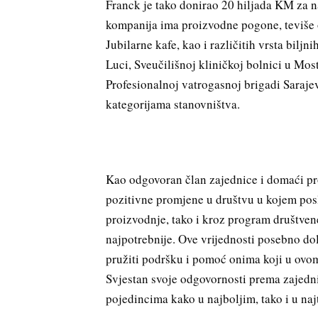
Franck je tako donirao 20 hiljada KM za
kompanija ima proizvodne pogone, teviše
Jubilarne kafe, kao i različitih vrsta bil
Luci, Sveučilišnoj kliničkoj bolnici u Most
Profesionalnoj vatrogasnoj brigadi Saraj
kategorijama stanovništva.
Kao odgovoran član zajednice i domaći proi
pozitivne promjene u društvu u kojem posl
proizvodnje, tako i kroz program društven
najpotrebnije. Ove vrijednosti posebno do
pružiti podršku i pomoć onima koji u ovom
Svjestan svoje odgovornosti prema zajednic
pojedincima kako u najboljim, tako i u na