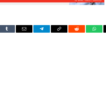
dIn
Tumblr
Email
Telegram
Copy
Reddit
Whats
Link