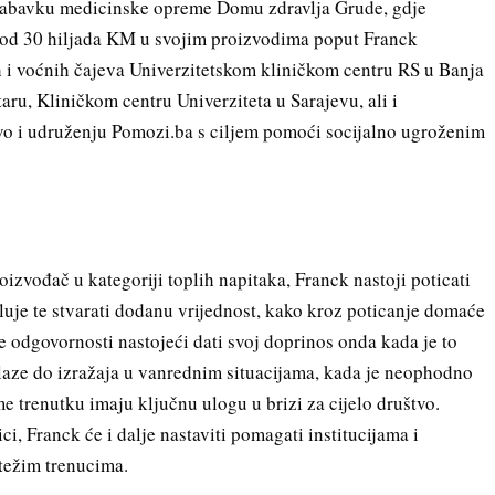
 nabavku medicinske opreme Domu zdravlja Grude, gdje
 od 30 hiljada KM u svojim proizvodima poput Franck
jnih i voćnih čajeva Univerzitetskom kliničkom centru RS u Banja
aru, Kliničkom centru Univerziteta u Sarajevu, ali i
evo i udruženju Pomozi.ba s ciljem pomoći socijalno ugroženim
zvođač u kategoriji toplih napitaka, Franck nastoji poticati
uje te stvarati dodanu vrijednost, kako kroz poticanje domaće
e odgovornosti nastojeći dati svoj doprinos onda kada je to
laze do izražaja u vanrednim situacijama, kada je neophodno
e trenutku imaju ključnu ulogu u brizi za cijelo društvo.
i, Franck će i dalje nastaviti pomagati institucijama i
jtežim trenucima.