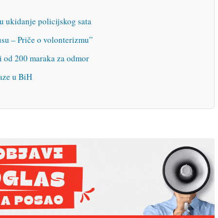
nu ukidanje policijskog sata
su – Priče o volonterizmu”
i od 200 maraka za odmor
aze u BiH