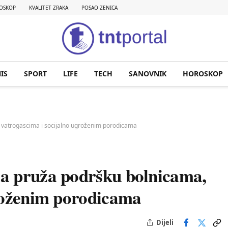
OSKOP
KVALITET ZRAKA
POSAO ZENICA
IS
SPORT
LIFE
TECH
SANOVNIK
HOROSKOP
 vatrogascima i socijalno ugroženim porodicama
a pruža podršku bolnicama,
groženim porodicama
Dijeli