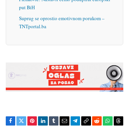
put BiH
Suprug se oprostio emotivnom porukom –
TNTportal.ba
Facebook
Twitter
Pinterest
LinkedIn
Tumblr
Email
Telegram
Copy
Reddit
WhatsAp
Thre