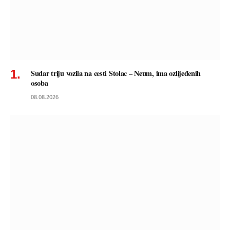
Sudar triju vozila na cesti Stolac – Neum, ima ozlijeđenih
osoba
08.08.2026