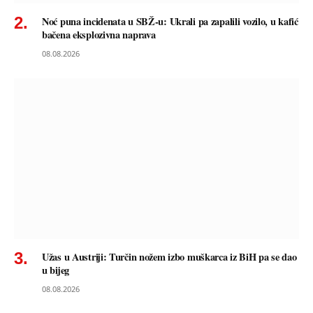
Noć puna incidenata u SBŽ-u: Ukrali pa zapalili vozilo, u kafić
bačena eksplozivna naprava
08.08.2026
Užas u Austriji: Turčin nožem izbo muškarca iz BiH pa se dao
u bijeg
08.08.2026