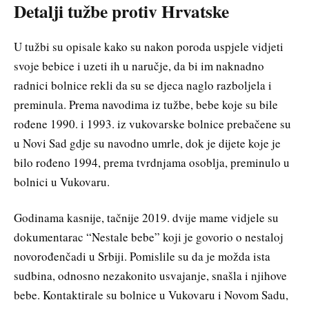
Detalji tužbe protiv Hrvatske
U tužbi su opisale kako su nakon poroda uspjele vidjeti
svoje bebice i uzeti ih u naručje, da bi im naknadno
radnici bolnice rekli da su se djeca naglo razboljela i
preminula. Prema navodima iz tužbe, bebe koje su bile
rođene 1990. i 1993. iz vukovarske bolnice prebačene su
u Novi Sad gdje su navodno umrle, dok je dijete koje je
bilo rođeno 1994, prema tvrdnjama osoblja, preminulo u
bolnici u Vukovaru.
Godinama kasnije, tačnije 2019. dvije mame vidjele su
dokumentarac “Nestale bebe” koji je govorio o nestaloj
novorođenčadi u Srbiji. Pomislile su da je možda ista
sudbina, odnosno nezakonito usvajanje, snašla i njihove
bebe. Kontaktirale su bolnice u Vukovaru i Novom Sadu,