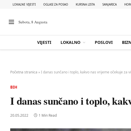
LOKALNE VIJESTI
OGLASI ZA POSAO
KURSNA LISTA
SANJARICA
HOR
Subota, 8 Augusta
VIJESTI
LOKALNO
POSLOVI
BIZN
Početna stranica
»
I danas sunčano i toplo, kakvo nas vrijeme očekuje za v
BIH
I danas sunčano i toplo, kak
20.05.2022
1 Min Read