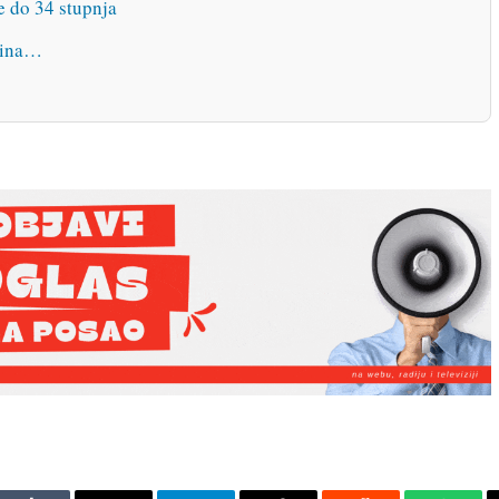
e do 34 stupnja
avina…