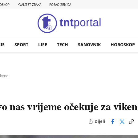
OSKOP
KVALITET ZRAKA
POSAO ZENICA
IS
SPORT
LIFE
TECH
SANOVNIK
HOROSKOP
ikend
vo nas vrijeme očekuje za vike
Dijeli