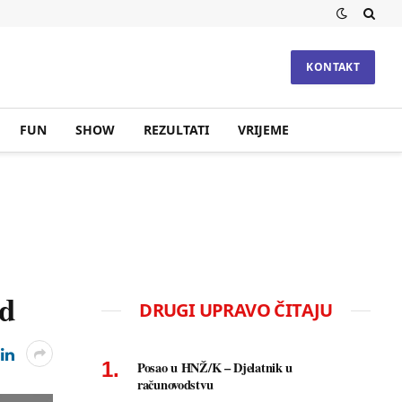
KONTAKT
FUN
SHOW
REZULTATI
VRIJEME
nd
DRUGI UPRAVO ČITAJU
Posao u HNŽ/K – Djelatnik u
računovodstvu