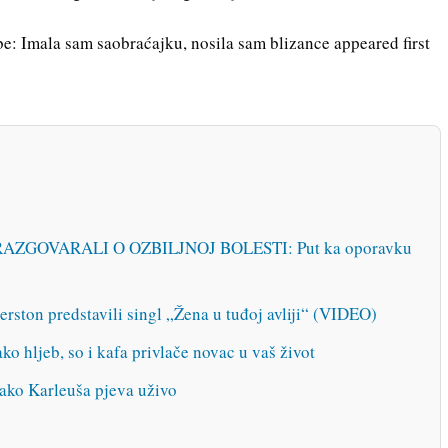
be: Imala sam saobraćajku, nosila sam blizance appeared first
AZGOVARALI O OZBILJNOJ BOLESTI: Put ka oporavku
erston predstavili singl „Žena u tuđoj avliji“ (VIDEO)
jeb, so i kafa privlače novac u vaš život
 Karleuša pjeva uživo