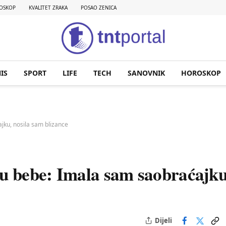
OSKOP
KVALITET ZRAKA
POSAO ZENICA
IS
SPORT
LIFE
TECH
SANOVNIK
HOROSKOP
jku, nosila sam blizance
ku bebe: Imala sam saobraćajku
Dijeli