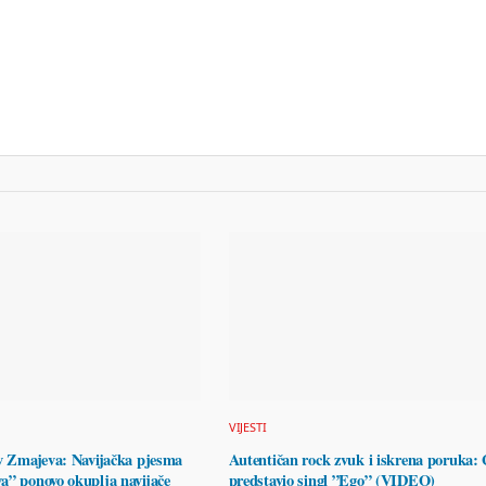
VIJESTI
ov Zmajeva: Navijačka pjesma
Autentičan rock zvuk i iskrena poruka:
a” ponovo okuplja navijače
predstavio singl ”Ego” (VIDEO)