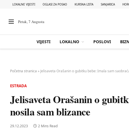
LOKALNE VIJESTI
OGLASI ZA POSAO
KURSNA LISTA
SANJARICA
HOR
Petak, 7 Augusta
VIJESTI
LOKALNO
POSLOVI
BIZN
Početna stranica
»
Jelisaveta Orašanin o gubitku bebe: Imala sam saobraća
ESTRADA
Jelisaveta Orašanin o gubit
nosila sam blizance
29.12.2023
2 Mins Read