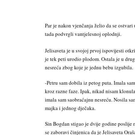
Par je nakon vjenčanja želio da se ostvari 
tada podvrgli vantjelesnoj oplodnji.
Jelisaveta je u svojoj prvoj ispovijesti otk
je tek peti urodio plodom. Ostala je u dr
nesreća zbog koje je jednu bebu izgubila.
-Petru sam dobila iz petog puta. Imala sa
kroz razne faze. Ipak, nikad nisam klonul
imala sam saobraćajnu nesreću. Nosila sam 
majka i jednog dječaka.
Sin Bogdan stigao je dvije godine poslije 
se zaboravi činjenica da je Jelisaveta Oraš