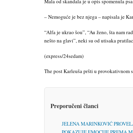
Mala od skandala je u opis spomenula psa A
– Nemoguće je bez njega – napisala je Karl
“Alfa je ukrao šou”, “Au ženo, šta nam rad
nešto na glavi”, neki su od utisaka pratilac
(express/24sedam)
The post Karleuša pršti u provokativnom s
Preporučeni članci
JELENA MARINKOVIĆ PROVELA 
POKAZUJE EMOCIJE PREMA MENI: