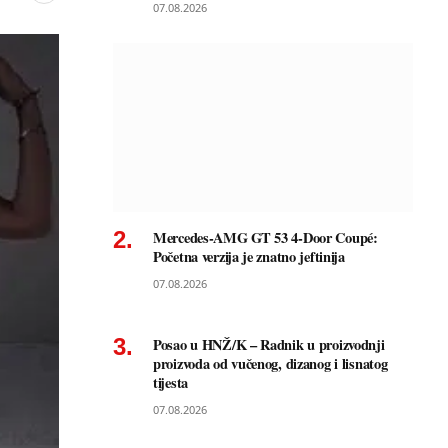
07.08.2026
Mercedes-AMG GT 53 4-Door Coupé:
Početna verzija je znatno jeftinija
07.08.2026
Posao u HNŽ/K – Radnik u proizvodnji
proizvoda od vučenog, dizanog i lisnatog
tijesta
07.08.2026