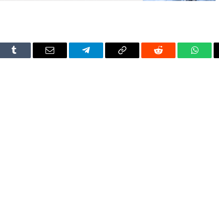
dIn
Tumblr
Email
Telegram
Copy
Reddit
Whats
Link