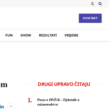
KONTAKT
FUN
SHOW
REZULTATI
VRIJEME
vom
DRUGI UPRAVO ČITAJU
Posao u HNŽ/K – Djelatnik u
računovodstvu