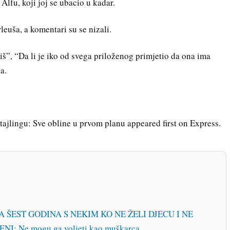
lfu, koji joj se ubacio u kadar.
euša, a komentari su se nizali.
iš”, “Da li je iko od svega priloženog primjetio da ona ima
a.
tajlingu: Sve obline u prvom planu appeared first on Express.
ŠEST GODINA S NEKIM KO NE ŽELI DJECU I NE
 Ne mogu ga voljeti kao muškarca