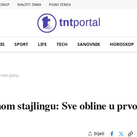
OSKOP
KVALITET ZRAKA
POSAO ZENICA
IS
SPORT
LIFE
TECH
SANOVNIK
HOROSKOP
prvom planu
nom stajlingu: Sve obline u pr
Dijeli