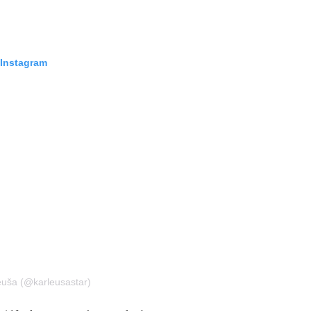
 Instagram
euša (@karleusastar)