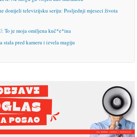
 donijeli televizijsku seriju: Posljednji mjeseci života
o je moja omiljena kuč*e*ina
 stala pred kameru i izvela magiju