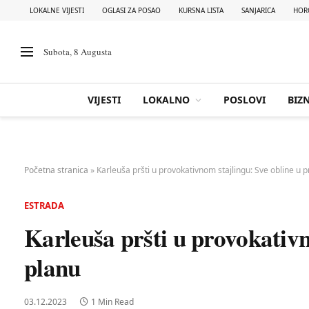
LOKALNE VIJESTI
OGLASI ZA POSAO
KURSNA LISTA
SANJARICA
HOR
Subota, 8 Augusta
VIJESTI
LOKALNO
POSLOVI
BIZN
Početna stranica
»
Karleuša pršti u provokativnom stajlingu: Sve obline u 
ESTRADA
Karleuša pršti u provokativ
planu
03.12.2023
1 Min Read