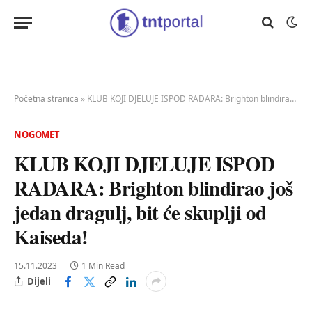
Početna stranica
»
KLUB KOJI DJELUJE ISPOD RADARA: Brighton blindirao još jedan dragulj, bit će skuplji od Kaiseda!
NOGOMET
KLUB KOJI DJELUJE ISPOD
RADARA: Brighton blindirao još
jedan dragulj, bit će skuplji od
Kaiseda!
15.11.2023
1 Min Read
Dijeli