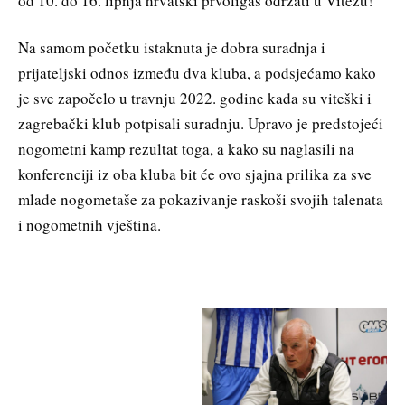
od 10. do 16. lipnja hrvatski prvoligaš održati u Vitezu!
Na samom početku istaknuta je dobra suradnja i
prijateljski odnos između dva kluba, a podsjećamo kako
je sve započelo u travnju 2022. godine kada su viteški i
zagrebački klub potpisali suradnju. Upravo je predstojeći
nogometni kamp rezultat toga, a kako su naglasili na
konferenciji iz oba kluba bit će ovo sjajna prilika za sve
mlade nogometaše za pokazivanje raskoši svojih talenata
i nogometnih vještina.