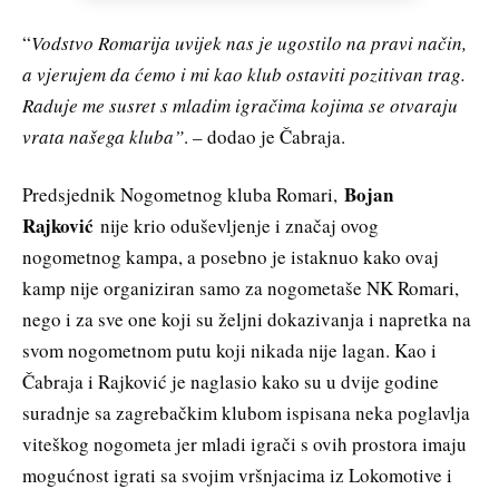
“
Vodstvo Romarija uvijek nas je ugostilo na pravi način,
a vjerujem da ćemo i mi kao klub ostaviti pozitivan trag.
Raduje me susret s mladim igračima kojima se otvaraju
vrata našega kluba”
. – dodao je Čabraja.
Bojan
Predsjednik Nogometnog kluba Romari,
Rajković
nije krio oduševljenje i značaj ovog
nogometnog kampa, a posebno je istaknuo kako ovaj
kamp nije organiziran samo za nogometaše NK Romari,
nego i za sve one koji su željni dokazivanja i napretka na
svom nogometnom putu koji nikada nije lagan. Kao i
Čabraja i Rajković je naglasio kako su u dvije godine
suradnje sa zagrebačkim klubom ispisana neka poglavlja
viteškog nogometa jer mladi igrači s ovih prostora imaju
mogućnost igrati sa svojim vršnjacima iz Lokomotive i