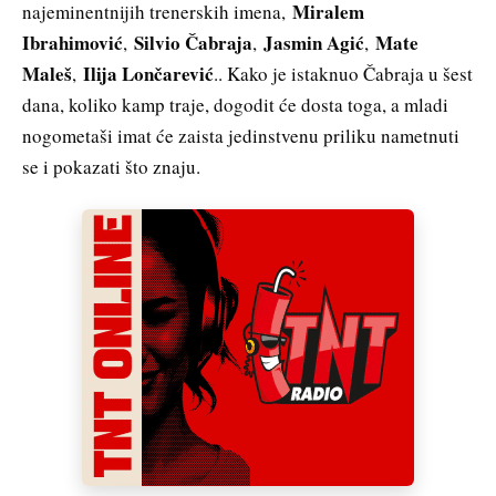
Miralem
najeminentnijih trenerskih imena,
Ibrahimović
Silvio Čabraja
Jasmin Agić
Mate
,
,
,
Maleš
Ilija Lončarević
,
.. Kako je istaknuo Čabraja u šest
dana, koliko kamp traje, dogodit će dosta toga, a mladi
nogometaši imat će zaista jedinstvenu priliku nametnuti
se i pokazati što znaju.