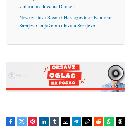
sudaru brodova na Dunavu
Nove zastave Bosne i Hercegovine i Kantona
Sarajevo na južnom ulazu u Sarajevo
Facebook
Twitter
Pinterest
LinkedIn
Tumblr
Email
Telegram
Copy
Reddit
WhatsAp
Thre