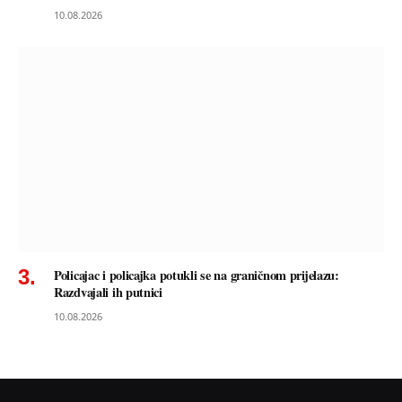
10.08.2026
Policajac i policajka potukli se na graničnom prijelazu:
Razdvajali ih putnici
10.08.2026