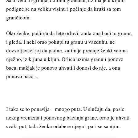
Sa drveta ili grmlja, odlomi grančicu, uzima je u kljun,
podigne se na veliku visinu i počinje da kruži sa tom
grančicom.
Oko ženke, počinju da lete orlovi, onda ona baci tu granu,
i gleda. I neki orao pokupi tu granu u vazduhu, ne
dozvoljavaći joj da padne, zatim je predaje ženki veoma
nježno, iz kljuna u kljun. Orlica uzima granu i ponovo
baca, mužjak je ponovo uhvati i donosi do nje, a ona
ponovo baca …
I tako se to ponavlja – mnogo puta. U slučaju da, posle
nekog vremena i ponovnog bacanja grane, orao je uhvati
svaki put, tada ženka odabere njega i pari se sa njim.