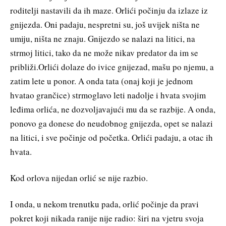
roditelji nastavili da ih maze. Orlići počinju da izlaze iz
gnijezda. Oni padaju, nespretni su, još uvijek ništa ne
umiju, ništa ne znaju. Gnijezdo se nalazi na litici, na
strmoj litici, tako da ne može nikav predator da im se
približi.Orlići dolaze do ivice gnijezad, mašu po njemu, a
zatim lete u ponor. A onda tata (onaj koji je jednom
hvatao grančice) strmoglavo leti nadolje i hvata svojim
leđima orlića, ne dozvoljavajući mu da se razbije. A onda,
ponovo ga donese do neudobnog gnijezda, opet se nalazi
na litici, i sve počinje od početka. Orlići padaju, a otac ih
hvata.
Kod orlova nijedan orlić se nije razbio.
I onda, u nekom trenutku pada, orlić počinje da pravi
pokret koji nikada ranije nije radio: širi na vjetru svoja