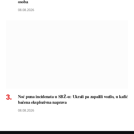
osoba
08.08.2026
Noć puna incidenata u SBŽ-u: Ukrali pa zapalili vozilo, u kafić
bačena eksplozivna naprava
08.08.2026