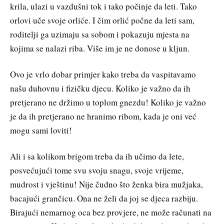
krila, ulazi u vazdušni tok i tako počinje da leti. Tako
orlovi uče svoje orliće. I čim orlić počne da leti sam,
roditelji ga uzimaju sa sobom i pokazuju mjesta na
kojima se nalazi riba. Više im je ne donose u kljun.
Ovo je vrlo dobar primjer kako treba da vaspitavamo
našu duhovnu i fizičku djecu. Koliko je važno da ih
pretjerano ne držimo u toplom gnezdu! Koliko je važno
je da ih pretjerano ne hranimo ribom, kada je oni već
mogu sami loviti!
Ali i sa kolikom brigom treba da ih učimo da lete,
posvećujući tome svu svoju snagu, svoje vrijeme,
mudrost i vještinu! Nije čudno što ženka bira mužjaka,
bacajući grančicu. Ona ne želi da joj se djeca razbiju.
Birajući nemarnog oca bez provjere, ne može računati na