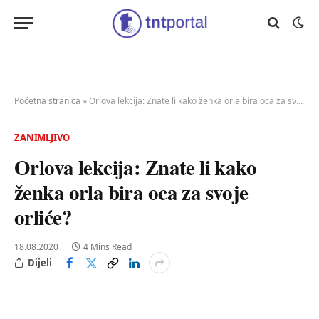
Početna stranica
»
Orlova lekcija: Znate li kako ženka orla bira oca za svoje orliće?
ZANIMLJIVO
Orlova lekcija: Znate li kako
ženka orla bira oca za svoje
orliće?
18.08.2020
4 Mins Read
Dijeli