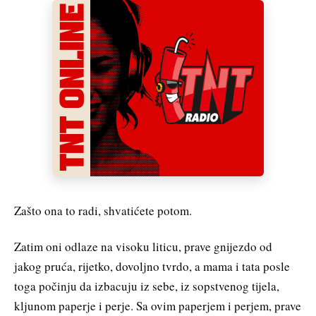
Zašto ona to radi, shvatićete potom.
Zatim oni odlaze na visoku liticu, prave gnijezdo od
jakog pruća, rijetko, dovoljno tvrdo, a mama i tata posle
toga počinju da izbacuju iz sebe, iz sopstvenog tijela,
kljunom paperje i perje. Sa ovim paperjem i perjem, prave