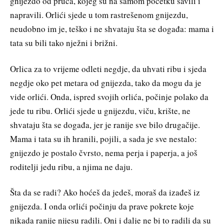
gnijezdo od pruća, kojeg su na samom početku savili i
napravili. Orlići sjede u tom rastrešenom gnijezdu,
neudobno im je, teško i ne shvataju šta se događa: mama i
tata su bili tako nježni i brižni.
Orlica za to vrijeme odleti negdje, da uhvati ribu i sjeda
negdje oko pet metara od gnijezda, tako da mogu da je
vide orlići. Onda, ispred svojih orlića, počinje polako da
jede tu ribu. Orlići sjede u gnijezdu, viču, krište, ne
shvataju šta se događa, jer je ranije sve bilo drugačije.
Mama i tata su ih hranili, pojili, a sada je sve nestalo:
gnijezdo je postalo čvrsto, nema perja i paperja, a još
roditelji jedu ribu, a njima ne daju.
Šta da se radi? Ako hoćeš da jedeš, moraš da izađeš iz
gnijezda. I onda orlići počinju da prave pokrete koje
nikada ranije nijesu radili. Oni i dalje ne bi to radili da su