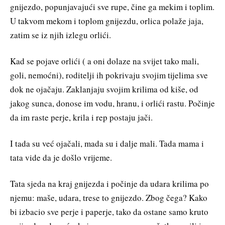
gnijezdo, popunjavajući sve rupe, čine ga mekim i toplim.
U takvom mekom i toplom gnijezdu, orlica polaže jaja,
zatim se iz njih izlegu orlići.
Kad se pojave orlići ( a oni dolaze na svijet tako mali,
goli, nemoćni), roditelji ih pokrivaju svojim tijelima sve
dok ne ojačaju. Zaklanjaju svojim krilima od kiše, od
jakog sunca, donose im vodu, hranu, i orlići rastu. Počinje
da im raste perje, krila i rep postaju jači.
I tada su već ojačali, mada su i dalje mali. Tada mama i
tata vide da je došlo vrijeme.
Tata sjeda na kraj gnijezda i počinje da udara krilima po
njemu: maše, udara, trese to gnijezdo. Zbog čega? Kako
bi izbacio sve perje i paperje, tako da ostane samo kruto