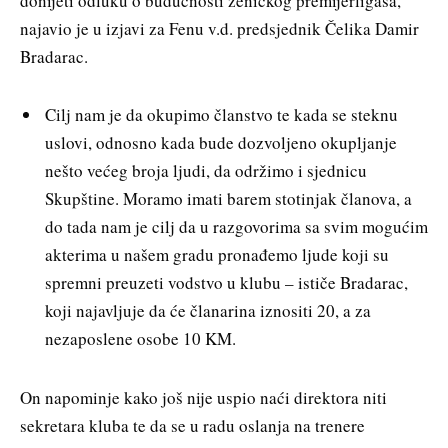
donijeti odluku o budućnosti zeničkog premijerligaša,
najavio je u izjavi za Fenu v.d. predsjednik Čelika Damir
Bradarac.
Cilj nam je da okupimo članstvo te kada se steknu
uslovi, odnosno kada bude dozvoljeno okupljanje
nešto većeg broja ljudi, da održimo i sjednicu
Skupštine. Moramo imati barem stotinjak članova, a
do tada nam je cilj da u razgovorima sa svim mogućim
akterima u našem gradu pronađemo ljude koji su
spremni preuzeti vodstvo u klubu – ističe Bradarac,
koji najavljuje da će članarina iznositi 20, a za
nezaposlene osobe 10 KM.
On napominje kako još nije uspio naći direktora niti
sekretara kluba te da se u radu oslanja na trenere