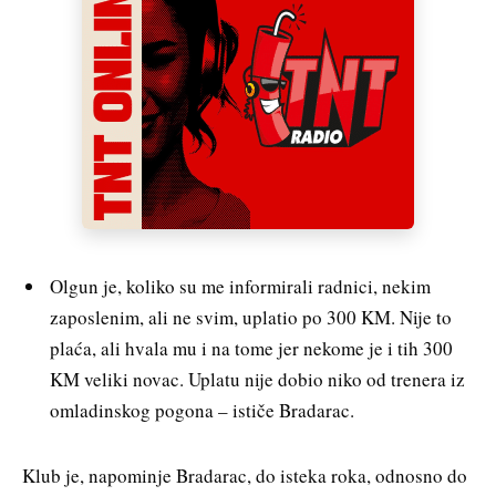
Olgun je, koliko su me informirali radnici, nekim
zaposlenim, ali ne svim, uplatio po 300 KM. Nije to
plaća, ali hvala mu i na tome jer nekome je i tih 300
KM veliki novac. Uplatu nije dobio niko od trenera iz
omladinskog pogona – ističe Bradarac.
Klub je, napominje Bradarac, do isteka roka, odnosno do