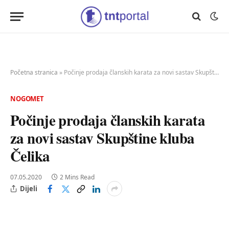
Početna stranica
»
Počinje prodaja članskih karata za novi sastav Skupštine kluba Čelika
NOGOMET
Počinje prodaja članskih karata
za novi sastav Skupštine kluba
Čelika
07.05.2020
2 Mins Read
Dijeli