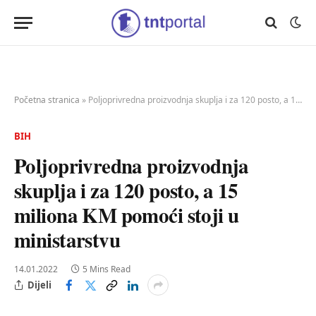
Početna stranica
»
Poljoprivredna proizvodnja skuplja i za 120 posto, a 15 miliona KM pomoći stoji u ministarstvu
BIH
Poljoprivredna proizvodnja
skuplja i za 120 posto, a 15
miliona KM pomoći stoji u
ministarstvu
14.01.2022
5 Mins Read
Dijeli