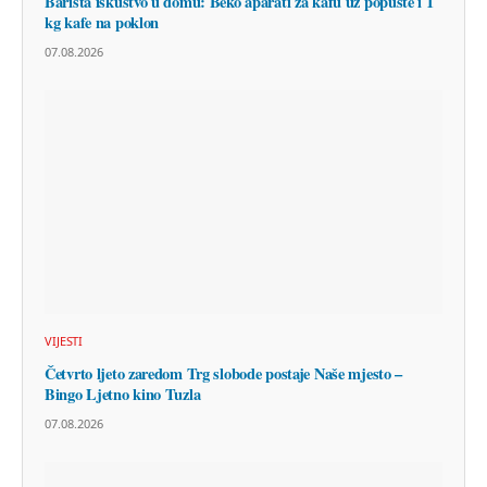
Barista iskustvo u domu: Beko aparati za kafu uz popuste i 1
kg kafe na poklon
07.08.2026
VIJESTI
Četvrto ljeto zaredom Trg slobode postaje Naše mjesto –
Bingo Ljetno kino Tuzla
07.08.2026