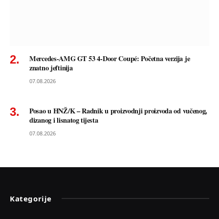
Mercedes-AMG GT 53 4-Door Coupé: Početna verzija je
znatno jeftinija
07.08.2026
Posao u HNŽ/K – Radnik u proizvodnji proizvoda od vučenog,
dizanog i lisnatog tijesta
07.08.2026
Kategorije