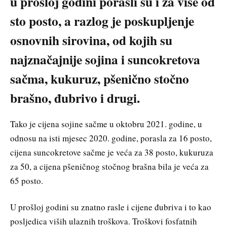
u prošloj godini porasli su i za više od
sto posto, a razlog je poskupljenje
osnovnih sirovina, od kojih su
najznačajnije sojina i suncokretova
sačma, kukuruz, pšenično stočno
brašno, đubrivo i drugi.
Tako je cijena sojine sačme u oktobru 2021. godine, u
odnosu na isti mjesec 2020. godine, porasla za 16 posto,
cijena suncokretove sačme je veća za 38 posto, kukuruza
za 50, a cijena pšeničnog stočnog brašna bila je veća za
65 posto.
U prošloj godini su znatno rasle i cijene đubriva i to kao
posljedica viših ulaznih troškova. Troškovi fosfatnih