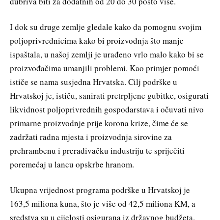
đubriva biti za dodatnih od 20 do 30 posto više.
I dok su druge zemlje gledale kako da pomognu svojim
poljoprivrednicima kako bi proizvodnja što manje
ispaštala, u našoj zemlji je urađeno vrlo malo kako bi se
proizvođačima umanjili problemi. Kao primjer pomoći
ističe se nama susjedna Hrvatska. Cilj podrške u
Hrvatskoj je, ističu, sanirati pretrpljene gubitke, osigurati
likvidnost poljoprivrednih gospodarstava i očuvati nivo
primarne proizvodnje prije korona krize, čime će se
zadržati radna mjesta i proizvodnja sirovine za
prehrambenu i prerađivačku industriju te spriječiti
poremećaj u lancu opskrbe hranom.
Ukupna vrijednost programa podrške u Hrvatskoj je
163,5 miliona kuna, što je više od 42,5 miliona KM, a
sredstva su u cijelosti osigurana iz državnog budžeta.