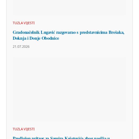
TUZLA VIJESTI
Gradonačelnik Lugavić razgovarao s predstavnicima Brešaka,
Doknja i Donje Obodnice
21.07.2026
TUZLA VIJESTI
Predložen pritvor za Samira Kešetovića zbog nasilja u