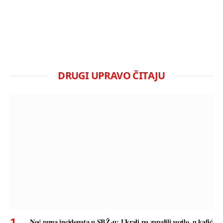
DRUGI UPRAVO ČITAJU
Noć puna incidenata u SBŽ-u: Ukrali pa zapalili vozilo, u kafić