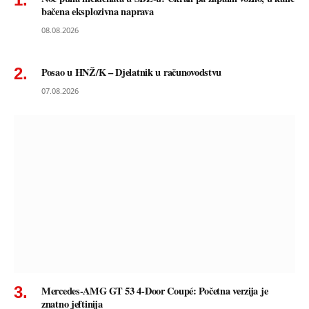
bačena eksplozivna naprava
08.08.2026
Posao u HNŽ/K – Djelatnik u računovodstvu
07.08.2026
Mercedes-AMG GT 53 4-Door Coupé: Početna verzija je
znatno jeftinija