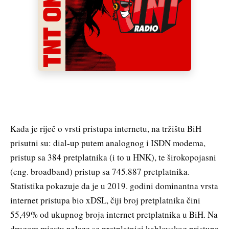
Kada je riječ o vrsti pristupa internetu, na tržištu BiH
prisutni su: dial-up putem analognog i ISDN modema,
pristup sa 384 pretplatnika (i to u HNK), te širokopojasni
(eng. broadband) pristup sa 745.887 pretplatnika.
Statistika pokazuje da je u 2019. godini dominantna vrsta
internet pristupa bio xDSL, čiji broj pretplatnika čini
55,49% od ukupnog broja internet pretplatnika u BiH. Na
drugom mjestu nalaze se pretplatnici kablovskog pristupa