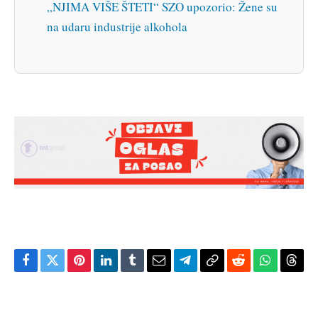
„NJIMA VIŠE ŠTETI“ SZO upozorio: Žene su
na udaru industrije alkohola
Facebook
Twitter
Pinterest
LinkedIn
Tumblr
Email
Telegram
Copy
Reddit
WhatsAp
Thre
Link