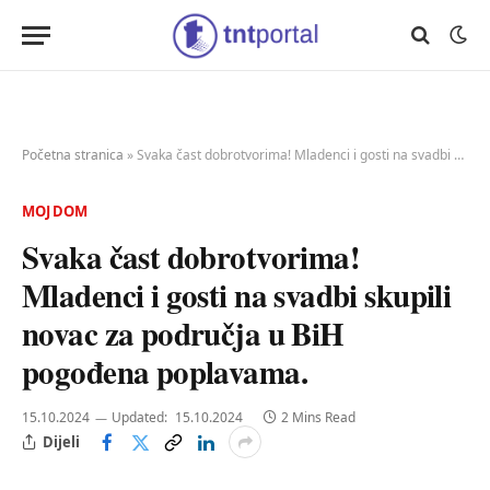
Početna stranica
»
Svaka čast dobrotvorima! Mladenci i gosti na svadbi skupili novac za područja u BiH pogođena poplavama.
MOJ DOM
Svaka čast dobrotvorima!
Mladenci i gosti na svadbi skupili
novac za područja u BiH
pogođena poplavama.
15.10.2024
Updated:
15.10.2024
2 Mins Read
Dijeli