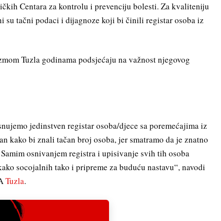
ičkih Centara za kontrolu i prevenciju bolesti. Za kvaliteniju
su tačni podaci i dijagnoze koji bi činili registar osoba iz
tizmom Tuzla godinama podsjećaju na važnost njegovog
snujemo jedinstven registar osoba/djece sa poremećajima iz
an kako bi znali tačan broj osoba, jer smatramo da je znatno
 Samim osnivanjem registra i upisivanje svih tih osoba
ako socojalnih tako i pripreme za buduću nastavu“, navodi
SA
Tuzla
.