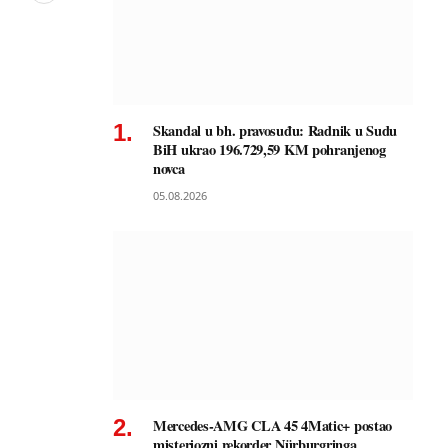
Skandal u bh. pravosuđu: Radnik u Sudu
BiH ukrao 196.729,59 KM pohranjenog
novca
05.08.2026
Mercedes-AMG CLA 45 4Matic+ postao
misteriozni rekorder Nürburgringa