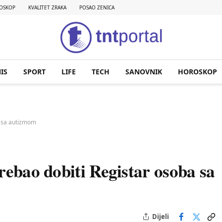
OSKOP
KVALITET ZRAKA
POSAO ZENICA
IS
SPORT
LIFE
TECH
SANOVNIK
HOROSKOP
a sa autizmom
rebao dobiti Registar osoba sa
Dijeli