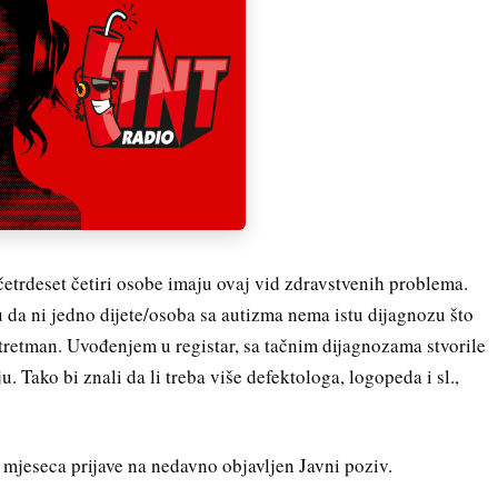
rdeset četiri osobe imaju ovaj vid zdravstvenih problema.
 da ni jedno dijete/osoba sa autizma nema istu dijagnozu što
 tretman. Uvođenjem u registar, sa tačnim dijagnozama stvorile
. Tako bi znali da li treba više defektologa, logopeda i sl.,
a mjeseca prijave na nedavno objavljen Javni poziv.