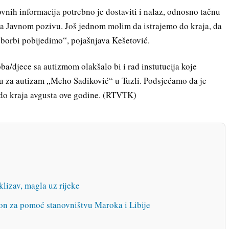
nih informacija potrebno je dostaviti i nalaz, odnosno tačnu
 na Javnom pozivu. Još jednom molim da istrajemo do kraja, da
oj borbi pobijedimo“, pojašnjava Kešetović.
ba/djece sa autizmom olakšalo bi i rad instutucija koje
ru za autizam „Meho Sadiković“ u Tuzli. Podsjećamo da je
n do kraja avgusta ove godine. (RTVTK)
klizav, magla uz rijeke
fon za pomoć stanovništvu Maroka i Libije