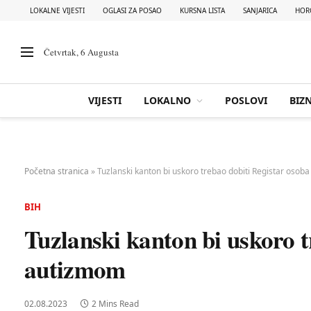
LOKALNE VIJESTI
OGLASI ZA POSAO
KURSNA LISTA
SANJARICA
HOR
Četvrtak, 6 Augusta
VIJESTI
LOKALNO
POSLOVI
BIZN
Početna stranica
»
Tuzlanski kanton bi uskoro trebao dobiti Registar osob
BIH
Tuzlanski kanton bi uskoro t
autizmom
02.08.2023
2 Mins Read