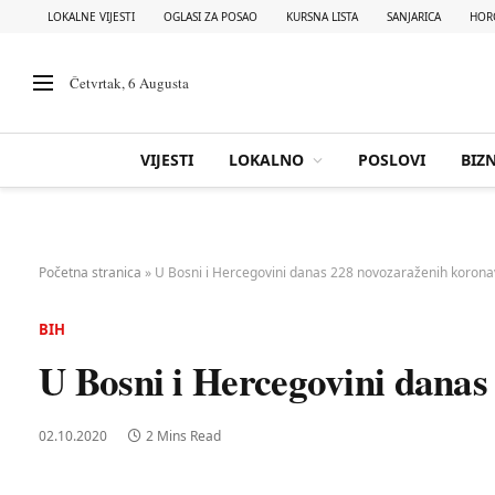
LOKALNE VIJESTI
OGLASI ZA POSAO
KURSNA LISTA
SANJARICA
HOR
Četvrtak, 6 Augusta
VIJESTI
LOKALNO
POSLOVI
BIZN
Početna stranica
»
U Bosni i Hercegovini danas 228 novozaraženih koron
BIH
U Bosni i Hercegovini dana
02.10.2020
2 Mins Read