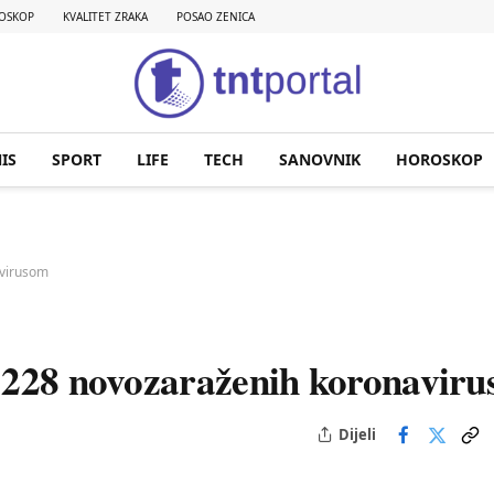
OSKOP
KVALITET ZRAKA
POSAO ZENICA
IS
SPORT
LIFE
TECH
SANOVNIK
HOROSKOP
avirusom
s 228 novozaraženih koronavir
Dijeli