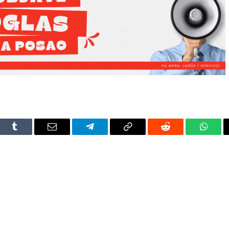
dIn
Tumblr
Email
Telegram
Copy
Reddit
Whats
Link