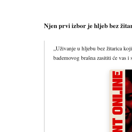
Njen prvi izbor je hljeb bez žita
„Uživanje u hljebu bez žitarica koji
bademovog brašna zasititi će vas i s