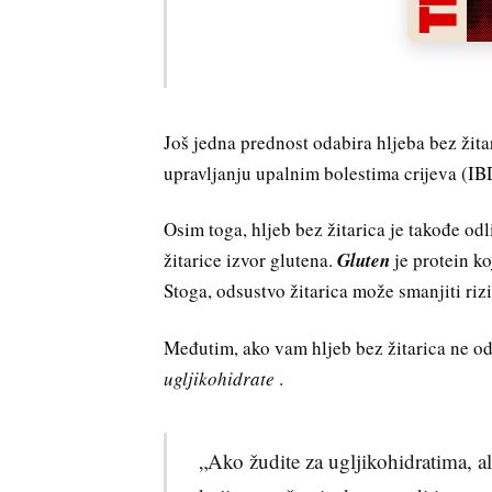
Još jedna prednost odabira hljeba bez žita
upravljanju upalnim bolestima crijeva (IB
Osim toga, hljeb bez žitarica je takođe odl
žitarice izvor glutena.
Gluten
je protein k
Stoga, odsustvo žitarica može smanjiti ri
Međutim, ako vam hljeb bez žitarica ne o
ugljikohidrate
.
„Ako žudite za ugljikohidratima, ali