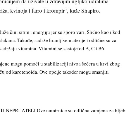
poručujem da uživate u zdravijim ugljikohidratima
 riža, kvinoja i farro i krompir“, kaže Shapiro.
 duže čini sitim i energiju jer se sporo vari. Slično kao i kod
 vlakana. Takođe, sadrže hranljive materije i odlične su za
adržaju vitamina. Vitamini se sastoje od A, C i B6.
mjene mogu pomoći u stabilizaciji nivoa šećera u krvi zbog
tiču od karotenoida. Ove opcije također mogu smanjiti
EPRIJATELJ Ove namirnice su odlična zamjena za hljeb