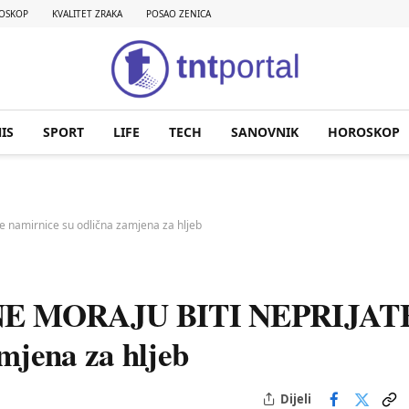
OSKOP
KVALITET ZRAKA
POSAO ZENICA
IS
SPORT
LIFE
TECH
SANOVNIK
HOROSKOP
namirnice su odlična zamjena za hljeb
E MORAJU BITI NEPRIJAT
mjena za hljeb
Dijeli