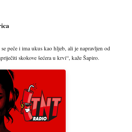
rica
 se peče i ima ukus kao hljeb, ali je napravljen od
priječiti skokove šećera u krvi“, kaže Šapiro.