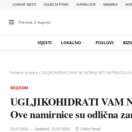
LOKALNE VIJESTI
OGLASI ZA POSAO
KURSNA LISTA
SANJARICA
HOR
Četvrtak, 6 Augusta
VIJESTI
LOKALNO
POSLOVI
BIZN
Početna stranica
»
UGLJIKOHIDRATI VAM NE MORAJU BITI NEPRIJATELJ Ove 
MOJ DOM
UGLJIKOHIDRATI VAM N
Ove namirnice su odlična za
22.07.2022
Updated:
22.07.2022
2 Mins Read