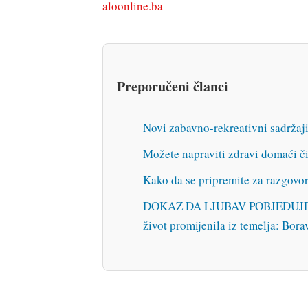
aloonline.ba
Preporučeni članci
Novi zabavno-rekreativni sadrža
Možete napraviti zdravi domaći či
Kako da se pripremite za razgovo
DOKAZ DA LJUBAV POBJEĐUJE SVE
život promijenila iz temelja: Borav