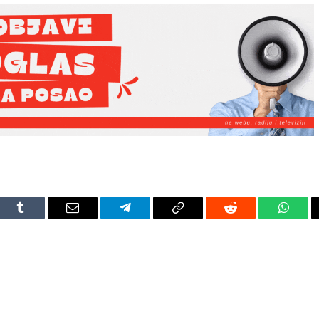
dIn
Tumblr
Email
Telegram
Copy
Reddit
Whats
Link