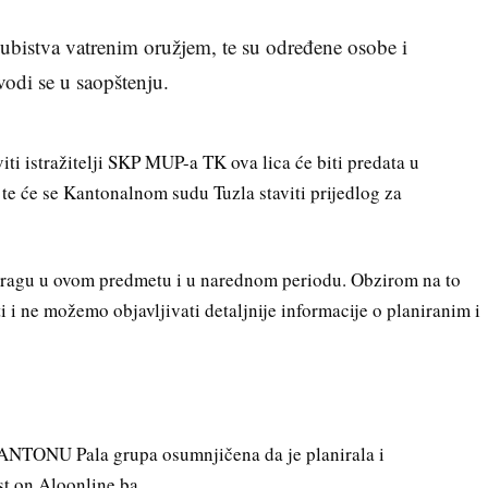
ti ubistva vatrenim oružjem, te su određene osobe i
vodi se u saopštenju.
ti istražitelji SKP MUP-a TK ova lica će biti predata u
, te će se Kantonalnom sudu Tuzla staviti prijedlog za
stragu u ovom predmetu i u narednom periodu. Obzirom na to
i i ne možemo objavljivati detaljnije informacije o planiranim i
U Pala grupa osumnjičena da je planirala i
st on Aloonline.ba.