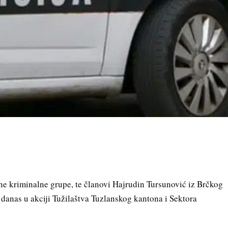
ne kriminalne grupe, te članovi Hajrudin Tursunović iz Brčkog
 danas u akciji Tužilaštva Tuzlanskog kantona i Sektora