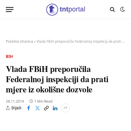
Početna stranica
»
Vlada FBiH preporučila Federalnoj inspekciji da prati mjere iz okolišne dozvole
BIH
Vlada FBiH preporučila
Federalnoj inspekciji da prati
mjere iz okolišne dozvole
28.11.2019
1 Min Read
Dijeli