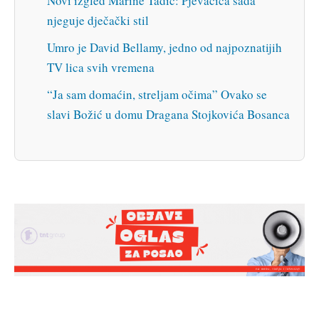
Novi izgled Marine Tadić: Pjevačica sada
njeguje dječački stil
Umro je David Bellamy, jedno od najpoznatijih
TV lica svih vremena
“Ja sam domaćin, streljam očima” Ovako se
slavi Božić u domu Dragana Stojkovića Bosanca