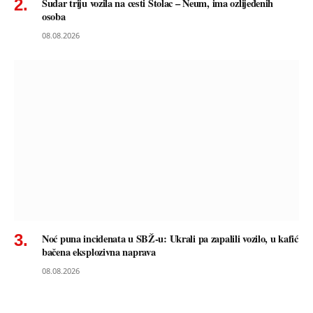
Sudar triju vozila na cesti Stolac – Neum, ima ozlijeđenih
osoba
08.08.2026
Noć puna incidenata u SBŽ-u: Ukrali pa zapalili vozilo, u kafić
bačena eksplozivna naprava
08.08.2026