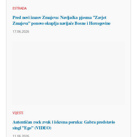
ESTRADA
Pred novi izazov Zmajeva: Navijačka pjesma ”Zavjet
Zmajeva” ponovo okuplja navijače Bosne i Hercegovine
17.06.2026
VIJESTI
Autentičan rock zvuk i iskrena poruka: Gabra predstavio
singl ”Ego” (VIDEO)
11.06.2026