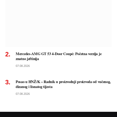
Mercedes-AMG GT 53 4-Door Coupé: Početna verzija je
znatno jeftinija
07.08.2026
Posao u HNŽ/K – Radnik u proizvodnji proizvoda od vučenog,
dizanog i lisnatog tijesta
07.08.2026