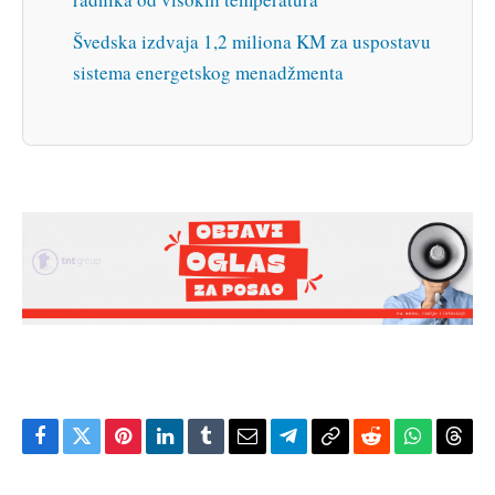
Švedska izdvaja 1,2 miliona KM za uspostavu
sistema energetskog menadžmenta
Facebook
Twitter
Pinterest
LinkedIn
Tumblr
Email
Telegram
Copy
Reddit
WhatsAp
Thre
Link