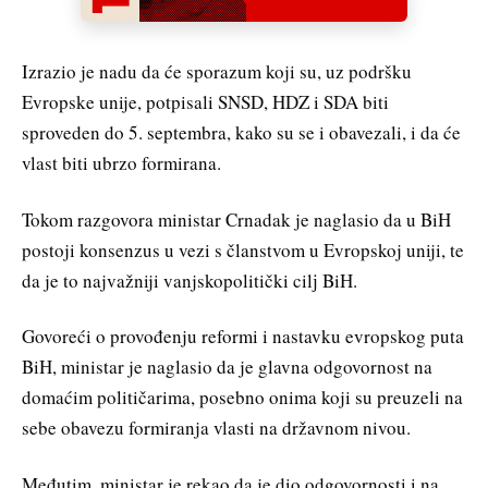
Izrazio je nadu da će sporazum koji su, uz podršku
Evropske unije, potpisali SNSD, HDZ i SDA biti
sproveden do 5. septembra, kako su se i obavezali, i da će
vlast biti ubrzo formirana.
Tokom razgovora ministar Crnadak je naglasio da u BiH
postoji konsenzus u vezi s članstvom u Evropskoj uniji, te
da je to najvažniji vanjskopolitički cilј BiH.
Govoreći o provođenju reformi i nastavku evropskog puta
BiH, ministar je naglasio da je glavna odgovornost na
domaćim političarima, posebno onima koji su preuzeli na
sebe obavezu formiranja vlasti na državnom nivou.
Međutim, ministar je rekao da je dio odgovornosti i na