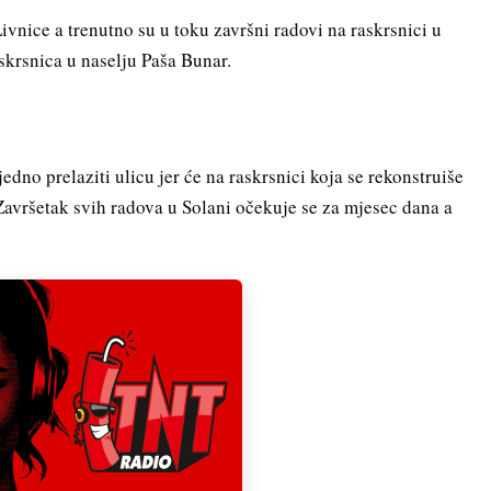
ivnice a trenutno su u toku završni radovi na raskrsnici u
askrsnica u naselju Paša Bunar.
dno prelaziti ulicu jer će na raskrsnici koja se rekonstruiše
 Završetak svih radova u Solani očekuje se za mjesec dana a