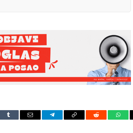
dIn
Tumblr
Email
Telegram
Copy
Reddit
Whats
Link