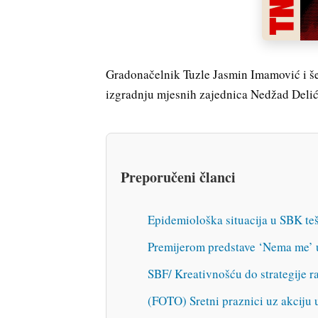
Gradonačelnik Tuzle Jasmin Imamović i šef
izgradnju mjesnih zajednica Nedžad Delić 
Preporučeni članci
Epidemiološka situacija u SBK te
Premijerom predstave ‘Nema me’ u
SBF/ Kreativnošću do strategije r
(FOTO) Sretni praznici uz akciju