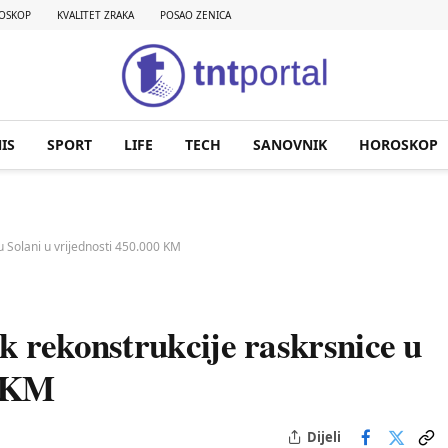
OSKOP
KVALITET ZRAKA
POSAO ZENICA
IS
SPORT
LIFE
TECH
SANOVNIK
HOROSKOP
u Solani u vrijednosti 450.000 KM
k rekonstrukcije raskrsnice u
0 KM
Dijeli