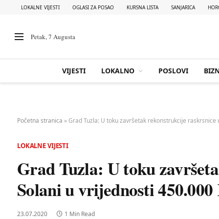
LOKALNE VIJESTI
OGLASI ZA POSAO
KURSNA LISTA
SANJARICA
HOR
Petak, 7 Augusta
VIJESTI
LOKALNO
POSLOVI
BIZN
Početna stranica
»
Grad Tuzla: U toku završetak rekonstrukcije raskrsnice 
LOKALNE VIJESTI
Grad Tuzla: U toku završeta
Solani u vrijednosti 450.00
23.07.2020
1 Min Read