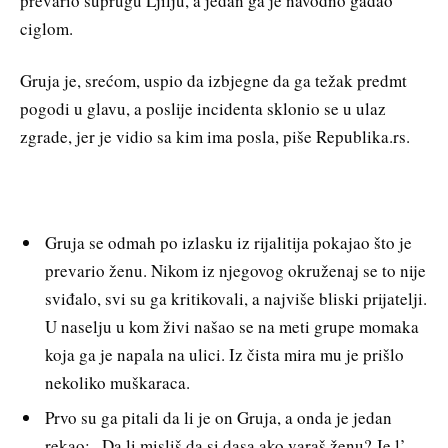
prevario suprugu Ljilju, a jedan ga je navodno gađao
ciglom.
Gruja je, srećom, uspio da izbjegne da ga težak predmt
pogodi u glavu, a poslije incidenta sklonio se u ulaz
zgrade, jer je vidio sa kim ima posla, piše Republika.rs.
Gruja se odmah po izlasku iz rijalitija pokajao što je
prevario ženu. Nikom iz njegovog okruženaj se to nije
sviđalo, svi su ga kritikovali, a najviše bliski prijatelji.
U naselju u kom živi našao se na meti grupe momaka
koja ga je napala na ulici. Iz čista mira mu je prišlo
nekoliko muškaraca.
Prvo su ga pitali da li je on Gruja, a onda je jedan
rekao: ,,Da li misliš da si dasa ako varaš ženu? Je l’