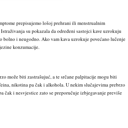
simptome prepisujemo lošoj prehrani ili menstrualnim
 Istraživanja su pokazala da određeni sastojci kave uzrokuju
vrlo bolno i neugodno. Ako vam kava uzrokuje povećano lučenje
njezine konzumacije.
zo može biti zastrašujuć, a te srčane palpitacije mogu biti
eina, nikotina pa čak i alkohola. U nekim slučajevima prebrzo
pa čak i nesvjestice zato se preporučuje izbjegavanje previše