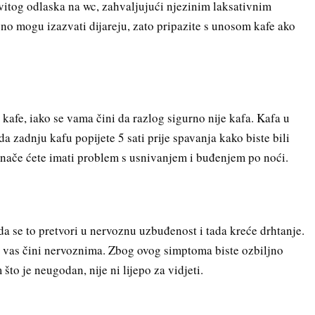
tog odlaska na wc, zahvaljujući njezinim laksativnim
evno mogu izazvati dijareju, zato pripazite s unosom kafe ako
kafe, iako se vama čini da razlog sigurno nije kafa. Kafa u
da zadnju kafu popijete 5 sati prije spavanja kako biste bili
, inače ćete imati problem s usnivanjem i buđenjem po noći.
a se to pretvori u nervoznu uzbuđenost i tada kreće drhtanje.
to vas čini nervoznima. Zbog ovog simptoma biste ozbiljno
 što je neugodan, nije ni lijepo za vidjeti.