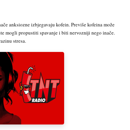
nače anksiozne izbjegavaju kofein. Previše kofeina može
e mogli propustiti spavanje i biti nervozniji nego inače.
razinu stresa.