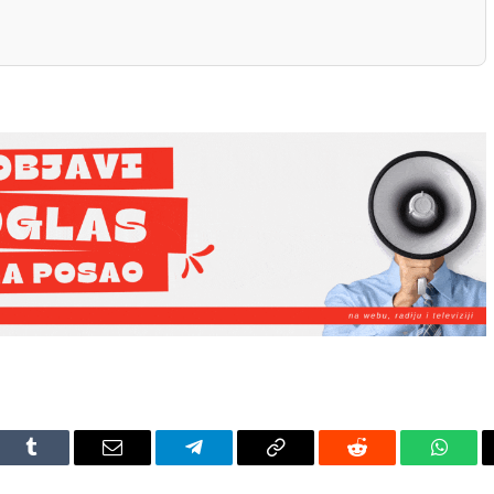
dIn
Tumblr
Email
Telegram
Copy
Reddit
Whats