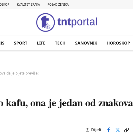
OSKOP
KVALITET ZRAKA
POSAO ZENICA
IS
SPORT
LIFE
TECH
SANOVNIK
HOROSKOP
ova da je pijete previše!
o kafu, ona je jedan od znakov
Dijeli