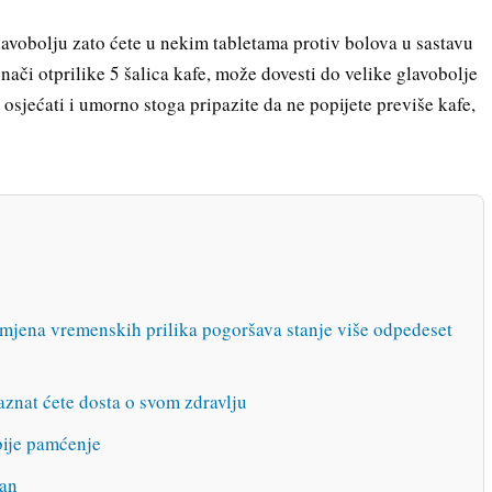
avobolju zato ćete u nekim tabletama protiv bolova u sastavu
 znači otprilike 5 šalica kafe, može dovesti do velike glavobolje
 osjećati i umorno stoga pripazite da ne popijete previše kafe,
mjena vremenskih prilika pogoršava stanje više odpedeset
aznat ćete dosta o svom zdravlju
bije pamćenje
an