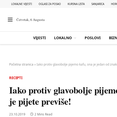
LOKALNE VIJESTI
OGLASI ZA POSAO
KURSNA LISTA
SANJARICA
HOR
Četvrtak, 6 Augusta
VIJESTI
LOKALNO
POSLOVI
BIZN
Početna stranica
»
Iako protiv glavobolje pijemo kafu, ona je jedan od znak
RECEPTI
Iako protiv glavobolje pijem
je pijete previše!
23.10.2019
2 Mins Read