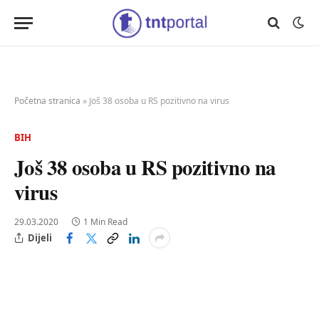
Početna stranica
»
Još 38 osoba u RS pozitivno na virus
BIH
Još 38 osoba u RS pozitivno na
virus
29.03.2020
1 Min Read
Dijeli