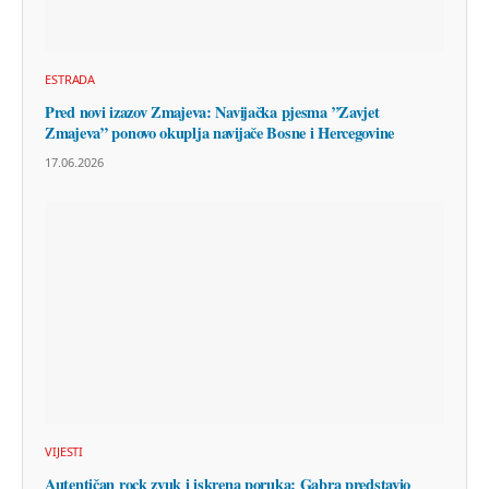
ESTRADA
Pred novi izazov Zmajeva: Navijačka pjesma ”Zavjet
Zmajeva” ponovo okuplja navijače Bosne i Hercegovine
17.06.2026
VIJESTI
Autentičan rock zvuk i iskrena poruka: Gabra predstavio