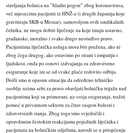
stavljanja bolnica na ”hladni pogon” zbog koronavirusa,
već mjesecima pacijenti iz HNŽ-a (i drugih županija koje
gravitiraju SKB-u Mostar), samovoljom ovih sindikalnih
čelnika, ne mogu dobiti liječenje na koje imaju ustavno,
građansko, moralno i svako drugo neotuđivo pravo.
Pacijentima liječnička usluga mora biti pružena, ako ni
zbog čega drugog, ako ostavimo po strani i empatiju i
ljudskost, onda po osnovi izdvajanja za zdravstveno
osiguranje koje im se od svake plaće redovito odbija.
Došli smo u opasnu situaciju da određeno tehničko
osoblje uzima sebi za pravo obavljati bolničku trijažu nad
pacijentima koji su primorani, uz svoja osiguranja, tražiti
pomoć u privatnom sektoru za čitav raspon bolesti i
zdravstvenih stanja. Zbog toga smo svjedočili i
opravdanim žestokim reakcijama pojedinih liječnika i
pacijenata na bolničkim odjelima, navodi se u priopćenju