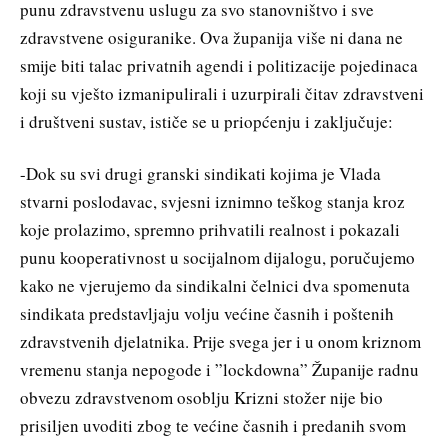
punu zdravstvenu uslugu za svo stanovništvo i sve
zdravstvene osiguranike. Ova županija više ni dana ne
smije biti talac privatnih agendi i politizacije pojedinaca
koji su vješto izmanipulirali i uzurpirali čitav zdravstveni
i društveni sustav, ističe se u priopćenju i zaključuje:
-Dok su svi drugi granski sindikati kojima je Vlada
stvarni poslodavac, svjesni iznimno teškog stanja kroz
koje prolazimo, spremno prihvatili realnost i pokazali
punu kooperativnost u socijalnom dijalogu, poručujemo
kako ne vjerujemo da sindikalni čelnici dva spomenuta
sindikata predstavljaju volju većine časnih i poštenih
zdravstvenih djelatnika. Prije svega jer i u onom kriznom
vremenu stanja nepogode i ”lockdowna” Županije radnu
obvezu zdravstvenom osoblju Krizni stožer nije bio
prisiljen uvoditi zbog te većine časnih i predanih svom