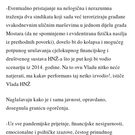
-Eventualno pristajanje na nelogična i nerazumna
traženja dva sindikata koji sada već teroriziraju građane
svakodnevnim uličnim marševima u jednom dijelu grada
Mostara (da ne spominjemo i evidentirana fizička nasilja
iz prethodnih povorki), dovelo bi do kolapsa i mogućeg
potpunog urušavanja cjelokupnog financijskog i
društvenog sustava HNŽ-a što je put koji bi vodio
scenariju iz 2014. godine. Na to ovu Vladu nitko neće
natjerati, ma kakav performans taj netko izvodio!, ističe
Vlada HNŽ
Naglašavaju kako je i sama javnost, opravdano,
dosegnula granicu ogorčenja.
-Uz sve pandemijske prijetnje, financijske nesigurnosti,
emocionalne i psihičke izazove, čestog prinudnog